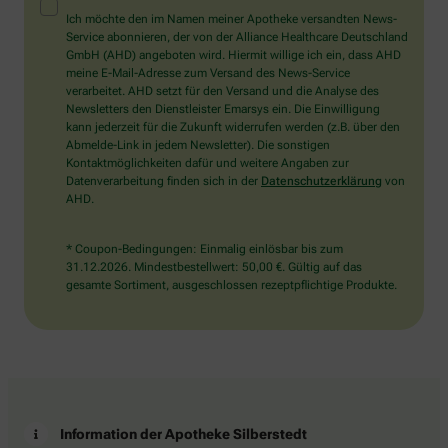
Mensch?
Ich möchte den im Namen meiner Apotheke versandten News-
Dann
Service abonnieren, der von der Alliance Healthcare Deutschland
wählen
GmbH (AHD) angeboten wird. Hiermit willige ich ein, dass AHD
Sie
meine E-Mail-Adresse zum Versand des News-Service
bitte
verarbeitet. AHD setzt für den Versand und die Analyse des
den
Newsletters den Dienstleister Emarsys ein. Die Einwilligung
Stern.
kann jederzeit für die Zukunft widerrufen werden (z.B. über den
Abmelde-Link in jedem Newsletter). Die sonstigen
Kontaktmöglichkeiten dafür und weitere Angaben zur
Datenverarbeitung finden sich in der
Datenschutzerklärung
von
AHD.
* Coupon-Bedingungen: Einmalig einlösbar bis zum
31.12.2026. Mindestbestellwert: 50,00 €. Gültig auf das
gesamte Sortiment, ausgeschlossen rezeptpflichtige Produkte.
Information der Apotheke Silberstedt