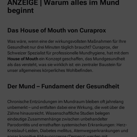
ANZEIGE | Warum alles im Mund
beginnt
Das House of Mouth von Curaprox
Was wäre, wenn eine der wirkungsvollsten Maßnahmen für Ihre
Gesundheit nur drei Minuten täglich braucht? Curaprox, der
Schweizer Spezialist für professionelle Mundhygiene, hat mit dem
House of Mouth
ein Konzept geschaffen, das Mundgesundheit
als das versteht, was sie wirklich ist: ein zentraler Baustein für
unser allgemeines körperliches Wohlbefinden.
Der Mund – Fundament der Gesundheit
Chronische Entzündungen im Mundraum bleiben oft jahrelang
unbemerkt – und entfalten dabei eine Wirkung, die weit über die
Zähne hinausreicht. Wissenschaftliche Studien belegen
eindeutige Zusammenhänge zwischen unbehandelter
Parodontitis und ernsthaften systemischen Erkrankungen: Herz-
Kreislauf-Leiden, Diabetes mellitus, Atemwegserkrankungen und
sogar kognitive Abbauprozesse (Demenz) werden mit