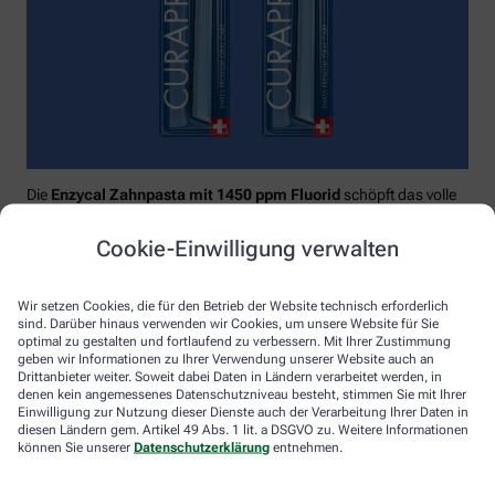
Die
Enzycal Zahnpasta mit 1450 ppm Fluorid
schöpft das volle
Potential deines Speichels aus und boostet mit natürlichen
Enzymen deine körpereigenen Abwehrkräfte.
Cookie-Einwilligung verwalten
Raumfüllend, effektiv und schonend:
Curaprox-
Interdentalbürsten „prime“
reinigen den gesamten kritischen
Wir setzen Cookies, die für den Betrieb der Website technisch erforderlich
Zahnzwischenraum effektiv und verletzungsfrei: vom
sind. Darüber hinaus verwenden wir Cookies, um unsere Website für Sie
Zahnfleischrand über die konkaven Nischen bis direkt unter die
optimal zu gestalten und fortlaufend zu verbessern. Mit Ihrer Zustimmung
Kontaktstelle. Selbst kleinste Interdentalräume werden ohne
geben wir Informationen zu Ihrer Verwendung unserer Website auch an
Drittanbieter weiter. Soweit dabei Daten in Ländern verarbeitet werden, in
®
Verletzungsgefahr behandelt – dank Cural
, dem hauchdünnen
denen kein angemessenes Datenschutzniveau besteht, stimmen Sie mit Ihrer
und extrastarken Chirurgendraht, mit dem eine einzige
Einwilligung zur Nutzung dieser Dienste auch der Verarbeitung Ihrer Daten in
Reinigungsbewegung ausreicht: einmal rein und raus. Fertig.
diesen Ländern gem. Artikel 49 Abs. 1 lit. a DSGVO zu. Weitere Informationen
können Sie unserer
Datenschutzerklärung
entnehmen.
Das House of Mouth bündelt dieses Wissen – und macht
konsequente Mundpflege für jeden zugänglich.