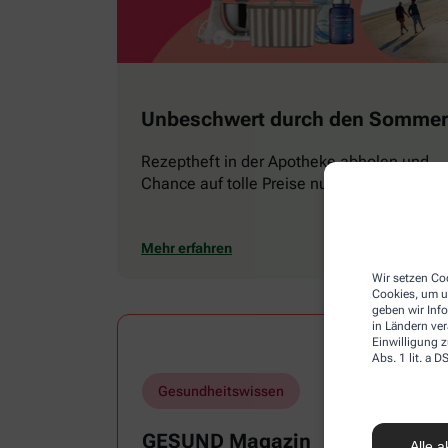
Unbeschwert durch den Sommer
Rezeptheft in der Apotheke abholen und
Chance auf tolle Preise nutzen
Mehr erfahren
Wir setzen Coo
Cookies, um u
geben wir Inf
in Ländern ve
Einwilligung z
Abs. 1 lit. a
Gesundheitswissen
GESUND Magazin
Alle a