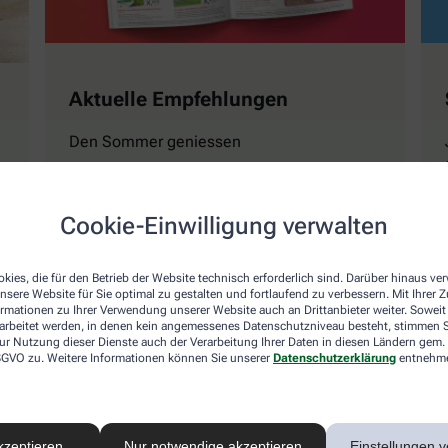
Aktuelle Empfehlungen
Den Sommer geniessen
Cookie-Einwilligung verwalten
Mehr erfahren
kies, die für den Betrieb der Website technisch erforderlich sind. Darüber hinaus v
nsere Website für Sie optimal zu gestalten und fortlaufend zu verbessern. Mit Ihrer
ormationen zu Ihrer Verwendung unserer Website auch an Drittanbieter weiter. Soweit
rarbeitet werden, in denen kein angemessenes Datenschutzniveau besteht, stimmen Si
ur Nutzung dieser Dienste auch der Verarbeitung Ihrer Daten in diesen Ländern gem. 
 DSGVO zu. Weitere Informationen können Sie unserer
Datenschutzerklärung
entnehm
Naturwissen
Magazin GESUND Ki
kzeptieren
Nur notwendige akzeptieren
Einstellungen v