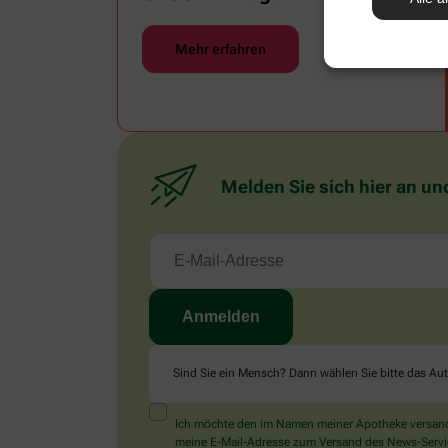
Mehr erfahren
Melden Sie sich hier an un
Sind Sie ein Mensch? Dann wählen Sie bitte
das Au
Ich möchte den im Namen meiner Apotheke versandt
meine E-Mail-Adresse zum Versand des News-Service 