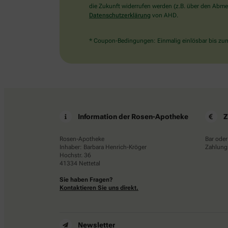
die Zukunft widerrufen werden (z.B. über den Abmel
Datenschutzerklärung
von AHD.
* Coupon-Bedingungen: Einmalig einlösbar bis zum 
Information der Rosen-Apotheke
Z
Rosen-Apotheke
Bar oder
Inhaber: Barbara Henrich-Kröger
Zahlungs
Hochstr. 36
41334 Nettetal
Sie haben Fragen?
Kontaktieren Sie uns direkt.
Newsletter