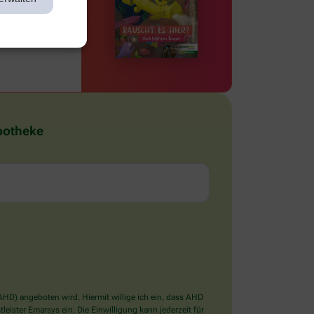
Apotheke
D) angeboten wird. Hiermit willige ich ein, dass AHD
ister Emarsys ein. Die Einwilligung kann jederzeit für