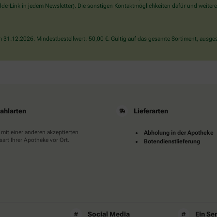
wählen
de-Link in jedem Newsletter). Die sonstigen Kontaktmöglichkeiten dafür und weitere
Sie
bitte
das
31.12.2026. Mindestbestellwert: 50,00 €. Gültig auf das gesamte Sortiment, ausges
Auto.
ahlarten
Lieferarten
 mit einer anderen akzeptierten
Abholung in der Apotheke
art Ihrer Apotheke vor Ort.
Botendienstlieferung
Social Media
Ein Se