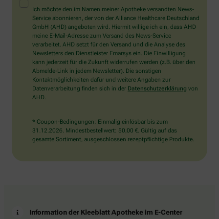
Mensch?
Ich möchte den im Namen meiner Apotheke versandten News-
Dann
Service abonnieren, der von der Alliance Healthcare Deutschland
wählen
GmbH (AHD) angeboten wird. Hiermit willige ich ein, dass AHD
Sie
meine E-Mail-Adresse zum Versand des News-Service
bitte
verarbeitet. AHD setzt für den Versand und die Analyse des
die
Newsletters den Dienstleister Emarsys ein. Die Einwilligung
Flagge.
kann jederzeit für die Zukunft widerrufen werden (z.B. über den
Abmelde-Link in jedem Newsletter). Die sonstigen
Kontaktmöglichkeiten dafür und weitere Angaben zur
Datenverarbeitung finden sich in der
Datenschutzerklärung
von
AHD.
* Coupon-Bedingungen: Einmalig einlösbar bis zum
31.12.2026. Mindestbestellwert: 50,00 €. Gültig auf das
gesamte Sortiment, ausgeschlossen rezeptpflichtige Produkte.
Information der Kleeblatt Apotheke im E-Center