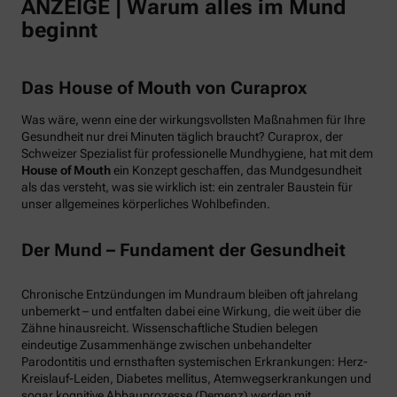
ANZEIGE | Warum alles im Mund
beginnt
Das House of Mouth von Curaprox
Was wäre, wenn eine der wirkungsvollsten Maßnahmen für Ihre
Gesundheit nur drei Minuten täglich braucht? Curaprox, der
Schweizer Spezialist für professionelle Mundhygiene, hat mit dem
House of Mouth
ein Konzept geschaffen, das Mundgesundheit
als das versteht, was sie wirklich ist: ein zentraler Baustein für
unser allgemeines körperliches Wohlbefinden.
Der Mund – Fundament der Gesundheit
Chronische Entzündungen im Mundraum bleiben oft jahrelang
unbemerkt – und entfalten dabei eine Wirkung, die weit über die
Zähne hinausreicht. Wissenschaftliche Studien belegen
eindeutige Zusammenhänge zwischen unbehandelter
Parodontitis und ernsthaften systemischen Erkrankungen: Herz-
Kreislauf-Leiden, Diabetes mellitus, Atemwegserkrankungen und
sogar kognitive Abbauprozesse (Demenz) werden mit