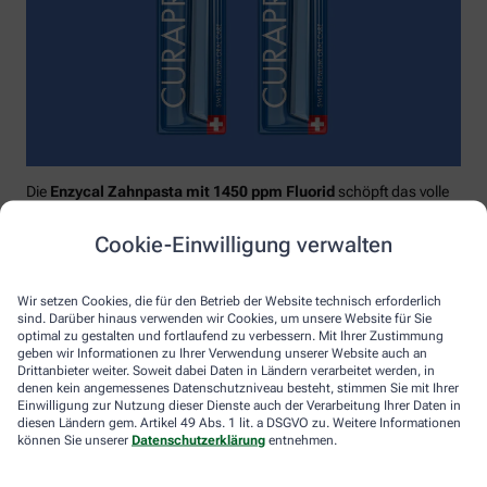
Die
Enzycal Zahnpasta mit 1450 ppm Fluorid
schöpft das volle
Potential deines Speichels aus und boostet mit natürlichen
Enzymen deine körpereigenen Abwehrkräfte.
Cookie-Einwilligung verwalten
Raumfüllend, effektiv und schonend:
Curaprox-
Interdentalbürsten „prime“
reinigen den gesamten kritischen
Wir setzen Cookies, die für den Betrieb der Website technisch erforderlich
Zahnzwischenraum effektiv und verletzungsfrei: vom
sind. Darüber hinaus verwenden wir Cookies, um unsere Website für Sie
Zahnfleischrand über die konkaven Nischen bis direkt unter die
optimal zu gestalten und fortlaufend zu verbessern. Mit Ihrer Zustimmung
Kontaktstelle. Selbst kleinste Interdentalräume werden ohne
geben wir Informationen zu Ihrer Verwendung unserer Website auch an
Drittanbieter weiter. Soweit dabei Daten in Ländern verarbeitet werden, in
®
Verletzungsgefahr behandelt – dank Cural
, dem hauchdünnen
denen kein angemessenes Datenschutzniveau besteht, stimmen Sie mit Ihrer
und extrastarken Chirurgendraht, mit dem eine einzige
Einwilligung zur Nutzung dieser Dienste auch der Verarbeitung Ihrer Daten in
Reinigungsbewegung ausreicht: einmal rein und raus. Fertig.
diesen Ländern gem. Artikel 49 Abs. 1 lit. a DSGVO zu. Weitere Informationen
können Sie unserer
Datenschutzerklärung
entnehmen.
Das House of Mouth bündelt dieses Wissen – und macht
konsequente Mundpflege für jeden zugänglich.