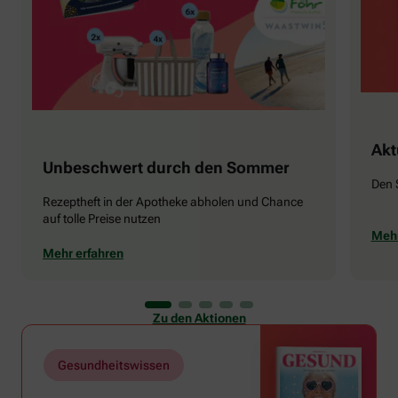
Akt
Unbeschwert durch den Sommer
Den 
Rezeptheft in der Apotheke abholen und Chance
auf tolle Preise nutzen
Mehr
Mehr erfahren
Zu den Aktionen
Gesundheitswissen