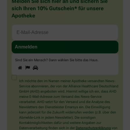
Melden Sie sich hier an und sichern Sie
sich Ihren 10% Gutschein* für unsere
Apotheke
Sind Sie ein Mensch? Dann wählen Sie bitte
das Haus
.
1
2
3
Sind
Sie
ein
Mensch?
Ich möchte den im Namen meiner Apotheke versandten News-
Dann
Service abonnieren, der von der Alliance Healthcare Deutschland
wählen
GmbH (AHD) angeboten wird. Hiermit willige ich ein, dass AHD
Sie
meine E-Mail-Adresse zum Versand des News-Service
bitte
verarbeitet. AHD setzt für den Versand und die Analyse des
das
Newsletters den Dienstleister Emarsys ein. Die Einwilligung
Haus.
kann jederzeit für die Zukunft widerrufen werden (z.B. über den
Abmelde-Link in jedem Newsletter). Die sonstigen
Kontaktmöglichkeiten dafür und weitere Angaben zur
Datenverarbeitung finden sich in der
Datenschutzerklärung
von