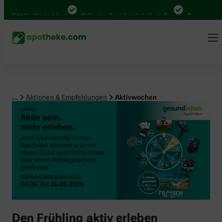
00 Mal in Deutschland
Online bei Ihrer Apotheke bestellen
Bequem zwische
...
Aktionen & Empfehlungen
Aktivwochen
Den Frühling aktiv erleben