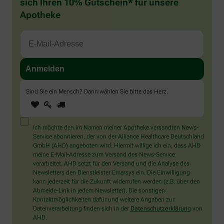
sich Ihren 10% Gutschein* für unsere
Apotheke
Sind Sie ein Mensch? Dann wählen Sie bitte
das Herz
.
1
2
3
Sind
Sie
ein
Mensch?
Ich möchte den im Namen meiner Apotheke versandten News-
Dann
Service abonnieren, der von der Alliance Healthcare Deutschland
wählen
GmbH (AHD) angeboten wird. Hiermit willige ich ein, dass AHD
Sie
meine E-Mail-Adresse zum Versand des News-Service
bitte
verarbeitet. AHD setzt für den Versand und die Analyse des
das
Newsletters den Dienstleister Emarsys ein. Die Einwilligung
Herz.
kann jederzeit für die Zukunft widerrufen werden (z.B. über den
Abmelde-Link in jedem Newsletter). Die sonstigen
Kontaktmöglichkeiten dafür und weitere Angaben zur
Datenverarbeitung finden sich in der
Datenschutzerklärung
von
AHD.