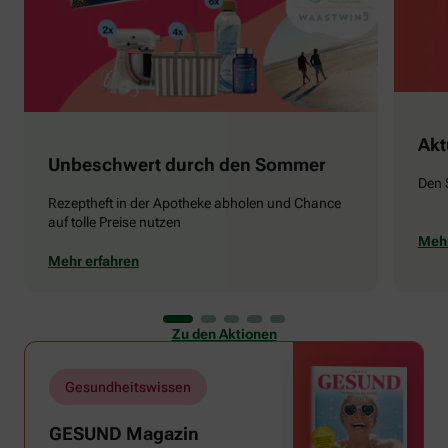
Akt
Unbeschwert durch den Sommer
Den 
Rezeptheft in der Apotheke abholen und Chance
auf tolle Preise nutzen
Mehr
Mehr erfahren
Zu den Aktionen
Gesundheitswissen
GESUND Magazin