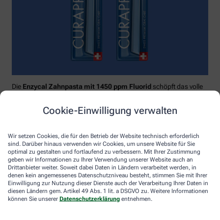
Die
Enzycal Zahnpasta mit 1450 ppm Fluorid
schöpft das volle
Potential deines Speichels aus und boostet mit natürlichen
Enzymen deine körpereigenen Abwehrkräfte.
Cookie-Einwilligung verwalten
Raumfüllend, effektiv und schonend:
Curaprox-
Interdentalbürsten „prime“
reinigen den gesamten kritischen
Wir setzen Cookies, die für den Betrieb der Website technisch erforderlich
Zahnzwischenraum effektiv und verletzungsfrei: vom
sind. Darüber hinaus verwenden wir Cookies, um unsere Website für Sie
Zahnfleischrand über die konkaven Nischen bis direkt unter die
optimal zu gestalten und fortlaufend zu verbessern. Mit Ihrer Zustimmung
Kontaktstelle. Selbst kleinste Interdentalräume werden ohne
geben wir Informationen zu Ihrer Verwendung unserer Website auch an
Drittanbieter weiter. Soweit dabei Daten in Ländern verarbeitet werden, in
®
Verletzungsgefahr behandelt – dank Cural
, dem hauchdünnen
denen kein angemessenes Datenschutzniveau besteht, stimmen Sie mit Ihrer
und extrastarken Chirurgendraht, mit dem eine einzige
Einwilligung zur Nutzung dieser Dienste auch der Verarbeitung Ihrer Daten in
Reinigungsbewegung ausreicht: einmal rein und raus. Fertig.
diesen Ländern gem. Artikel 49 Abs. 1 lit. a DSGVO zu. Weitere Informationen
können Sie unserer
Datenschutzerklärung
entnehmen.
Das House of Mouth bündelt dieses Wissen – und macht
konsequente Mundpflege für jeden zugänglich.