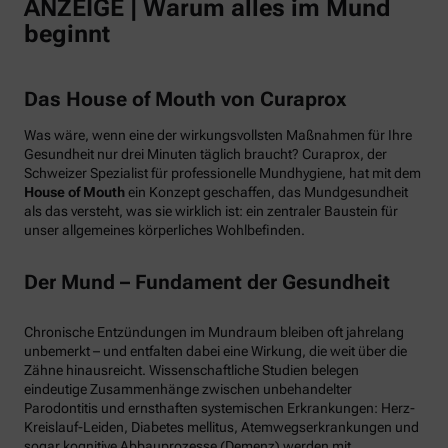
ANZEIGE | Warum alles im Mund
beginnt
Das House of Mouth von Curaprox
Was wäre, wenn eine der wirkungsvollsten Maßnahmen für Ihre
Gesundheit nur drei Minuten täglich braucht? Curaprox, der
Schweizer Spezialist für professionelle Mundhygiene, hat mit dem
House of Mouth
ein Konzept geschaffen, das Mundgesundheit
als das versteht, was sie wirklich ist: ein zentraler Baustein für
unser allgemeines körperliches Wohlbefinden.
Der Mund – Fundament der Gesundheit
Chronische Entzündungen im Mundraum bleiben oft jahrelang
unbemerkt – und entfalten dabei eine Wirkung, die weit über die
Zähne hinausreicht. Wissenschaftliche Studien belegen
eindeutige Zusammenhänge zwischen unbehandelter
Parodontitis und ernsthaften systemischen Erkrankungen: Herz-
Kreislauf-Leiden, Diabetes mellitus, Atemwegserkrankungen und
sogar kognitive Abbauprozesse (Demenz) werden mit