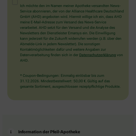
Mensch?
Ich möchte den im Namen meiner Apotheke versandten News-
Dann
Service abonnieren, der von der Alliance Healthcare Deutschland
wählen
GmbH (AHD) angeboten wird. Hiermit willige ich ein, dass AHD
Sie
meine E-Mail-Adresse zum Versand des News-Service
bitte
verarbeitet. AHD setzt für den Versand und die Analyse des
den
Newsletters den Dienstleister Emarsys ein. Die Einwilligung
Baum.
kann jederzeit für die Zukunft widerrufen werden (z.B. über den
Abmelde-Link in jedem Newsletter). Die sonstigen
Kontaktmöglichkeiten dafür und weitere Angaben zur
Datenverarbeitung finden sich in der
Datenschutzerklärung
von
AHD.
* Coupon-Bedingungen: Einmalig einlösbar bis zum
31.12.2026. Mindestbestellwert: 50,00 €. Gültig auf das
gesamte Sortiment, ausgeschlossen rezeptpflichtige Produkte.
Information der Pfeil-Apotheke