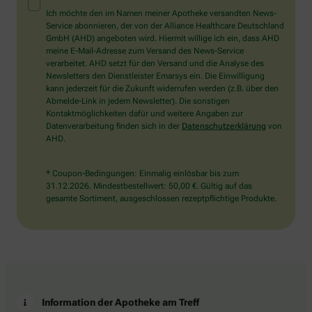
Mensch?
Ich möchte den im Namen meiner Apotheke versandten News-
Dann
Service abonnieren, der von der Alliance Healthcare Deutschland
wählen
GmbH (AHD) angeboten wird. Hiermit willige ich ein, dass AHD
Sie
meine E-Mail-Adresse zum Versand des News-Service
bitte
verarbeitet. AHD setzt für den Versand und die Analyse des
den
Newsletters den Dienstleister Emarsys ein. Die Einwilligung
Schlüssel.
kann jederzeit für die Zukunft widerrufen werden (z.B. über den
Abmelde-Link in jedem Newsletter). Die sonstigen
Kontaktmöglichkeiten dafür und weitere Angaben zur
Datenverarbeitung finden sich in der
Datenschutzerklärung
von
AHD.
* Coupon-Bedingungen: Einmalig einlösbar bis zum
31.12.2026. Mindestbestellwert: 50,00 €. Gültig auf das
gesamte Sortiment, ausgeschlossen rezeptpflichtige Produkte.
Information der Apotheke am Treff