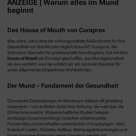
ANZEIGE | Warum alles im Mund
beginnt
Das House of Mouth von Curaprox
Was wäre, wenn eine der wirkungsvollsten Maßnahmen für Ihre
Gesundheit nur drei Minuten täglich braucht? Curaprox, der
Schweizer Spezialist für professionelle Mundhygiene, hat mit dem
House of Mouth
ein Konzept geschaffen, das Mundgesundheit
als das versteht, was sie wirklich ist: ein zentraler Baustein für
unser allgemeines körperliches Wohlbefinden.
Der Mund – Fundament der Gesundheit
Chronische Entzündungen im Mundraum bleiben oft jahrelang
unbemerkt – und entfalten dabei eine Wirkung, die weit über die
Zähne hinausreicht. Wissenschaftliche Studien belegen
eindeutige Zusammenhänge zwischen unbehandelter
Parodontitis und ernsthaften systemischen Erkrankungen: Herz-
Kreislauf-Leiden, Diabetes mellitus, Atemwegserkrankungen und
sogar kognitive Abbauprozesse (Demenz) werden mit