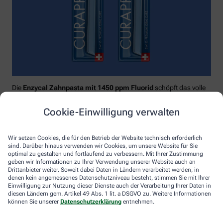
Die
Enzycal Zahnpasta mit 1450 ppm Fluorid
schöpft das volle
Potential deines Speichels aus und boostet mit natürlichen
Enzymen deine körpereigenen Abwehrkräfte.
Cookie-Einwilligung verwalten
Raumfüllend, effektiv und schonend:
Curaprox-
Interdentalbürsten „prime“
reinigen den gesamten kritischen
Wir setzen Cookies, die für den Betrieb der Website technisch erforderlich
Zahnzwischenraum effektiv und verletzungsfrei: vom
sind. Darüber hinaus verwenden wir Cookies, um unsere Website für Sie
Zahnfleischrand über die konkaven Nischen bis direkt unter die
optimal zu gestalten und fortlaufend zu verbessern. Mit Ihrer Zustimmung
Kontaktstelle. Selbst kleinste Interdentalräume werden ohne
geben wir Informationen zu Ihrer Verwendung unserer Website auch an
Drittanbieter weiter. Soweit dabei Daten in Ländern verarbeitet werden, in
®
Verletzungsgefahr behandelt – dank Cural
, dem hauchdünnen
denen kein angemessenes Datenschutzniveau besteht, stimmen Sie mit Ihrer
und extrastarken Chirurgendraht, mit dem eine einzige
Einwilligung zur Nutzung dieser Dienste auch der Verarbeitung Ihrer Daten in
Reinigungsbewegung ausreicht: einmal rein und raus. Fertig.
diesen Ländern gem. Artikel 49 Abs. 1 lit. a DSGVO zu. Weitere Informationen
können Sie unserer
Datenschutzerklärung
entnehmen.
Das House of Mouth bündelt dieses Wissen – und macht
konsequente Mundpflege für jeden zugänglich.