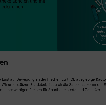
ben
ust auf Bewegung an der frischen Luft. Ob ausgiebige Radto
en. Wir unterstützen Sie dabei, fit durch die Saison zu kommen
mit hochwertigen Preisen für Sportbegeisterte und Genießer.