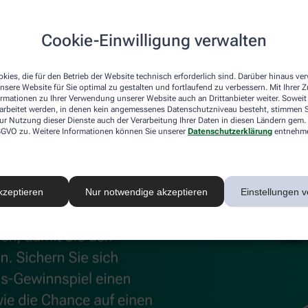
uskeln und Gelenke
Cookie-Einwilligung verwalten
®
®
 können, unterstützen
Kytta
Schmerzsalbe und Kytta
Wärm
kies, die für den Betrieb der Website technisch erforderlich sind. Darüber hinaus v
 Beschwerden effektiv lindert, sorgt die Wärmecreme für wohl
nsere Website für Sie optimal zu gestalten und fortlaufend zu verbessern. Mit Ihrer
ormationen zu Ihrer Verwendung unserer Website auch an Drittanbieter weiter. Soweit
rarbeitet werden, in denen kein angemessenes Datenschutzniveau besteht, stimmen Si
ur Nutzung dieser Dienste auch der Verarbeitung Ihrer Daten in diesen Ländern gem. 
 DSGVO zu. Weitere Informationen können Sie unserer
Datenschutzerklärung
entnehm
kzeptieren
Nur notwendige akzeptieren
Einstellungen v