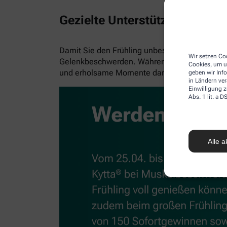
Gezielte Unterstützung für M
Damit Sie den Frühling unbeschwert genießen
Wir setzen Coo
Gelenkbeschwerden. Während die Schmerzsalbe
Cookies, um u
und erholsame Momente danach.
geben wir Inf
in Ländern ve
Einwilligung z
Abs. 1 lit. a
Alle a