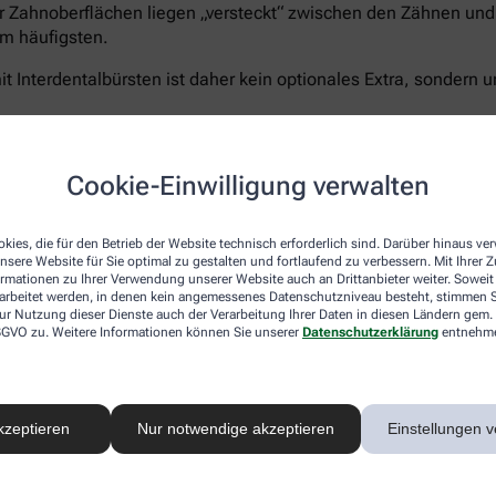
r Zahnoberflächen liegen „versteckt“ zwischen den Zähnen und 
m häufigsten.
t Interdentalbürsten ist daher kein optionales Extra, sondern u
Cookie-Einwilligung verwalten
Curaprox bietet für jeden Schritt die passende Lösun
5.460 Filamenten für eine schonend-gründliche Rei
kies, die für den Betrieb der Website technisch erforderlich sind. Darüber hinaus v
nsere Website für Sie optimal zu gestalten und fortlaufend zu verbessern. Mit Ihrer
Zahnpasta Enzycal 1450
, die die natürliche Mundfl
ormationen zu Ihrer Verwendung unserer Website auch an Drittanbieter weiter. Soweit
Außerdem das
CPS prime Starter Set
– ein Sortimen
rarbeitet werden, in denen kein angemessenes Datenschutzniveau besteht, stimmen Si
Größen für eine vollständige und umfassende Pflege
ur Nutzung dieser Dienste auch der Verarbeitung Ihrer Daten in diesen Ländern gem. 
 DSGVO zu. Weitere Informationen können Sie unserer
Datenschutzerklärung
entnehm
Sanft zu Zähnen und Zahnfleisch – unerbittlich geg
®
hocheffizienten
5.460 Curen
-Borsten
der Curaprox
schonen aber Zahnfleisch und- schmelz. Der kleine B
ermöglicht ein präzises, wirkungsvolles Zähneputze
kzeptieren
Nur notwendige akzeptieren
Einstellungen v