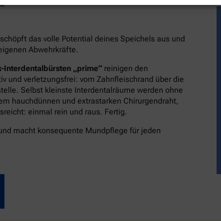
schöpft das volle Potential deines Speichels aus und
reigenen Abwehrkräfte.
-Interdentalbürsten „prime“
reinigen den
v und verletzungsfrei: vom Zahnfleischrand über die
stelle. Selbst kleinste Interdentalräume werden ohne
dem hauchdünnen und extrastarken Chirurgendraht,
eicht: einmal rein und raus. Fertig.
 und macht konsequente Mundpflege für jeden