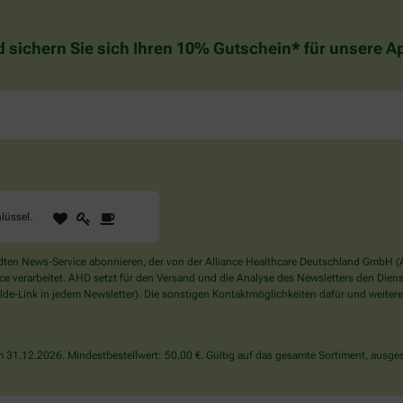
d sichern Sie sich Ihren 10% Gutschein* für unsere 
1
2
3
Sind
lüssel
.
Sie
ein
Mensch?
en News-Service abonnieren, der von der Alliance Healthcare Deutschland GmbH (AH
Dann
verarbeitet. AHD setzt für den Versand und die Analyse des Newsletters den Dienstle
wählen
de-Link in jedem Newsletter). Die sonstigen Kontaktmöglichkeiten dafür und weitere
Sie
bitte
den
31.12.2026. Mindestbestellwert: 50,00 €. Gültig auf das gesamte Sortiment, ausges
Schlüssel.