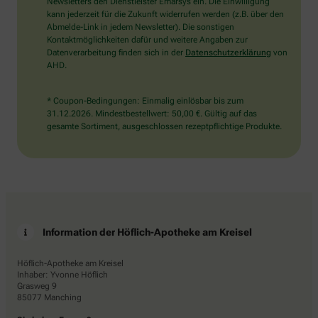
den
Newsletters den Dienstleister Emarsys ein. Die Einwilligung
Baum.
kann jederzeit für die Zukunft widerrufen werden (z.B. über den
Abmelde-Link in jedem Newsletter). Die sonstigen
Kontaktmöglichkeiten dafür und weitere Angaben zur
Datenverarbeitung finden sich in der
Datenschutzerklärung
von
AHD.
* Coupon-Bedingungen: Einmalig einlösbar bis zum
31.12.2026. Mindestbestellwert: 50,00 €. Gültig auf das
gesamte Sortiment, ausgeschlossen rezeptpflichtige Produkte.
Information der Höflich-Apotheke am Kreisel
Höflich-Apotheke am Kreisel
Inhaber: Yvonne Höflich
Grasweg 9
85077 Manching