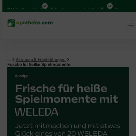
 Mal in Deutschland
Online bei Ihrer Apotheke bestellen
Bequem zwischen A
...
Aktionen & Empfehlungen
Frische für heiße Spielmomente