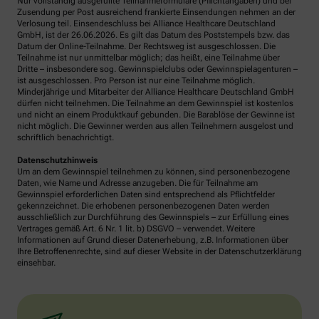
Nur vollständig ausgefüllte Teilnahmeformulare (Pflichtangaben) und bei
Zusendung per Post ausreichend frankierte Einsendungen nehmen an der
Verlosung teil. Einsendeschluss bei Alliance Healthcare Deutschland
GmbH, ist der 26.06.2026. Es gilt das Datum des Poststempels bzw. das
Datum der Online-Teilnahme. Der Rechtsweg ist ausgeschlossen. Die
Teilnahme ist nur unmittelbar möglich; das heißt, eine Teilnahme über
Dritte – insbesondere sog. Gewinnspielclubs oder Gewinnspielagenturen –
ist ausgeschlossen. Pro Person ist nur eine Teilnahme möglich.
Minderjährige und Mitarbeiter der Alliance Healthcare Deutschland GmbH
dürfen nicht teilnehmen. Die Teilnahme an dem Gewinnspiel ist kostenlos
und nicht an einem Produktkauf gebunden. Die Barablöse der Gewinne ist
nicht möglich. Die Gewinner werden aus allen Teilnehmern ausgelost und
schriftlich benachrichtigt.
Datenschutzhinweis
Um an dem Gewinnspiel teilnehmen zu können, sind personenbezogene
Daten, wie Name und Adresse anzugeben. Die für Teilnahme am
Gewinnspiel erforderlichen Daten sind entsprechend als Pflichtfelder
gekennzeichnet. Die erhobenen personenbezogenen Daten werden
ausschließlich zur Durchführung des Gewinnspiels – zur Erfüllung eines
Vertrages gemäß Art. 6 Nr. 1 lit. b) DSGVO – verwendet. Weitere
Informationen auf Grund dieser Datenerhebung, z.B. Informationen über
Ihre Betroffenenrechte, sind auf dieser Website in der Datenschutzerklärung
einsehbar.