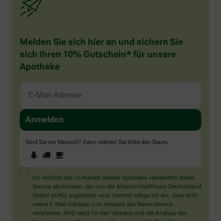
Melden Sie sich hier an und sichern Sie
sich Ihren 10% Gutschein* für unsere
Apotheke
Sind Sie ein Mensch? Dann wählen Sie bitte
den Baum
.
1
2
3
Sind
Sie
ein
Mensch?
Ich möchte den im Namen meiner Apotheke versandten News-
Dann
Service abonnieren, der von der Alliance Healthcare Deutschland
wählen
GmbH (AHD) angeboten wird. Hiermit willige ich ein, dass AHD
Sie
meine E-Mail-Adresse zum Versand des News-Service
bitte
verarbeitet. AHD setzt für den Versand und die Analyse des