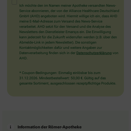
Mensch?
Ich möchte den im Namen meiner Apotheke versandten News-
Dann
Service abonnieren, der von der Alliance Healthcare Deutschland
wählen
GmbH (AHD) angeboten wird. Hiermit willige ich ein, dass AHD
Sie
meine E-Mail-Adresse zum Versand des News-Service
bitte
verarbeitet. AHD setzt für den Versand und die Analyse des
das
Newsletters den Dienstleister Emarsys ein. Die Einwilligung
Flugzeug.
kann jederzeit für die Zukunft widerrufen werden (z.B. über den
Abmelde-Link in jedem Newsletter). Die sonstigen
Kontaktmöglichkeiten dafür und weitere Angaben zur
Datenverarbeitung finden sich in der
Datenschutzerklärung
von
AHD.
* Coupon-Bedingungen: Einmalig einlösbar bis zum
31.12.2026. Mindestbestellwert: 50,00 €. Gültig auf das
gesamte Sortiment, ausgeschlossen rezeptpflichtige Produkte.
Information der Römer-Apotheke