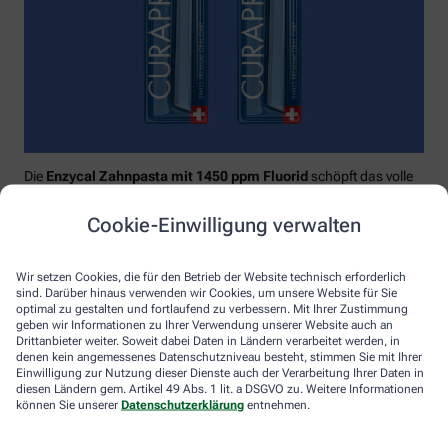
Die
Enzycal Zahnpasta mit 1450 ppm Fluorid
schöpft das volle
Potential deines Speichels aus und boostet mit natürlichen
Enzymen deine körpereigenen Abwehrkräfte.
Cookie-Einwilligung verwalten
Raumfüllend, effektiv und schonend:
Curaprox-
Interdentalbürsten „prime“
reinigen den gesamten kritischen
Wir setzen Cookies, die für den Betrieb der Website technisch erforderlich
Zahnzwischenraum effektiv und verletzungsfrei: vom
sind. Darüber hinaus verwenden wir Cookies, um unsere Website für Sie
Zahnfleischrand über die konkaven Nischen bis direkt unter die
optimal zu gestalten und fortlaufend zu verbessern. Mit Ihrer Zustimmung
Kontaktstelle. Selbst kleinste Interdentalräume werden ohne
geben wir Informationen zu Ihrer Verwendung unserer Website auch an
Drittanbieter weiter. Soweit dabei Daten in Ländern verarbeitet werden, in
®
Verletzungsgefahr behandelt – dank Cural
, dem hauchdünnen
denen kein angemessenes Datenschutzniveau besteht, stimmen Sie mit Ihrer
und extrastarken Chirurgendraht, mit dem eine einzige
Einwilligung zur Nutzung dieser Dienste auch der Verarbeitung Ihrer Daten in
Reinigungsbewegung ausreicht: einmal rein und raus. Fertig.
diesen Ländern gem. Artikel 49 Abs. 1 lit. a DSGVO zu. Weitere Informationen
können Sie unserer
Datenschutzerklärung
entnehmen.
Das House of Mouth bündelt dieses Wissen – und macht
konsequente Mundpflege für jeden zugänglich.