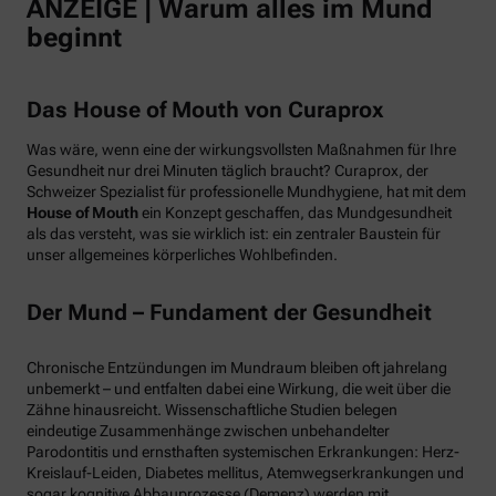
ANZEIGE | Warum alles im Mund
beginnt
Das House of Mouth von Curaprox
Was wäre, wenn eine der wirkungsvollsten Maßnahmen für Ihre
Gesundheit nur drei Minuten täglich braucht? Curaprox, der
Schweizer Spezialist für professionelle Mundhygiene, hat mit dem
House of Mouth
ein Konzept geschaffen, das Mundgesundheit
als das versteht, was sie wirklich ist: ein zentraler Baustein für
unser allgemeines körperliches Wohlbefinden.
Der Mund – Fundament der Gesundheit
Chronische Entzündungen im Mundraum bleiben oft jahrelang
unbemerkt – und entfalten dabei eine Wirkung, die weit über die
Zähne hinausreicht. Wissenschaftliche Studien belegen
eindeutige Zusammenhänge zwischen unbehandelter
Parodontitis und ernsthaften systemischen Erkrankungen: Herz-
Kreislauf-Leiden, Diabetes mellitus, Atemwegserkrankungen und
sogar kognitive Abbauprozesse (Demenz) werden mit