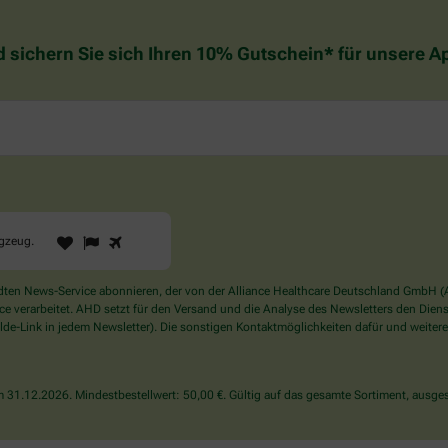
d sichern Sie sich Ihren 10% Gutschein* für unsere 
1
2
3
Sind
ugzeug
.
Sie
ein
Mensch?
en News-Service abonnieren, der von der Alliance Healthcare Deutschland GmbH (AH
Dann
verarbeitet. AHD setzt für den Versand und die Analyse des Newsletters den Dienstle
wählen
de-Link in jedem Newsletter). Die sonstigen Kontaktmöglichkeiten dafür und weitere
Sie
bitte
das
31.12.2026. Mindestbestellwert: 50,00 €. Gültig auf das gesamte Sortiment, ausges
Flugzeug.