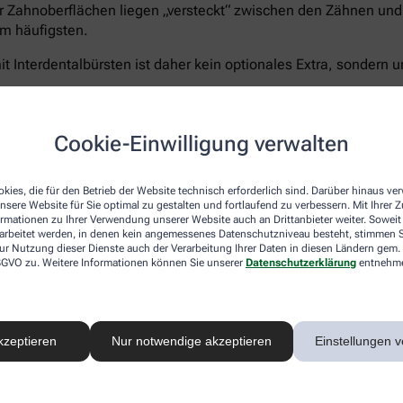
r Zahnoberflächen liegen „versteckt“ zwischen den Zähnen und 
m häufigsten.
t Interdentalbürsten ist daher kein optionales Extra, sondern u
Cookie-Einwilligung verwalten
Curaprox bietet für jeden Schritt die passende Lösun
kies, die für den Betrieb der Website technisch erforderlich sind. Darüber hinaus v
5.460 Filamenten für eine schonend-gründliche Rei
nsere Website für Sie optimal zu gestalten und fortlaufend zu verbessern. Mit Ihrer
Zahnpasta Enzycal 1450
, die die natürliche Mundfl
ormationen zu Ihrer Verwendung unserer Website auch an Drittanbieter weiter. Soweit
Außerdem das
CPS prime Starter Set
– ein Sortimen
rarbeitet werden, in denen kein angemessenes Datenschutzniveau besteht, stimmen Si
ur Nutzung dieser Dienste auch der Verarbeitung Ihrer Daten in diesen Ländern gem. 
Größen für eine vollständige und umfassende Pflege
 DSGVO zu. Weitere Informationen können Sie unserer
Datenschutzerklärung
entnehm
Sanft zu Zähnen und Zahnfleisch – unerbittlich geg
®
hocheffizienten
5.460 Curen
-Borsten
der Curaprox
schonen aber Zahnfleisch und- schmelz. Der kleine B
kzeptieren
Nur notwendige akzeptieren
Einstellungen v
ermöglicht ein präzises, wirkungsvolles Zähneputze