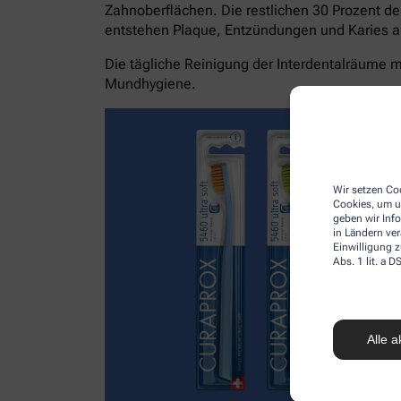
Zahnoberflächen. Die restlichen 30 Prozent de
entstehen Plaque, Entzündungen und Karies a
Die tägliche Reinigung der Interdentalräume mi
Mundhygiene.
Wir setzen Coo
Cookies, um u
geben wir Inf
in Ländern ve
Einwilligung z
Abs. 1 lit. a
Alle a