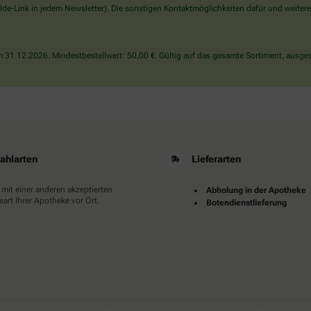
wählen
de-Link in jedem Newsletter). Die sonstigen Kontaktmöglichkeiten dafür und weitere
Sie
bitte
das
31.12.2026. Mindestbestellwert: 50,00 €. Gültig auf das gesamte Sortiment, ausges
Herz.
ahlarten
Lieferarten
 mit einer anderen akzeptierten
Abholung in der Apotheke
art Ihrer Apotheke vor Ort.
Botendienstlieferung