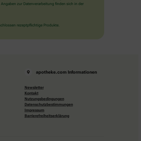
 Angaben zur Datenverarbeitung finden sich in der
chlossen rezeptpflichtige Produkte.
apotheke.com Informationen
Newsletter
Kontakt
Nutzungsbedingungen
Datenschutzbestimmungen
Impressum
Barrierefreiheitserklärung