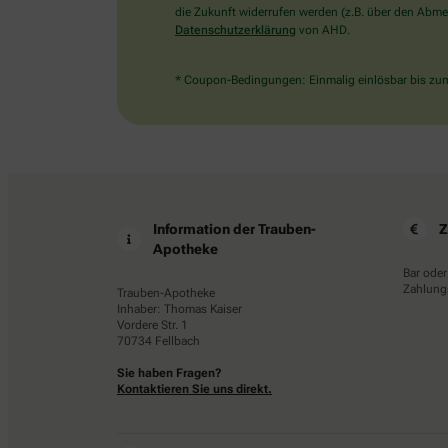
die Zukunft widerrufen werden (z.B. über den Abmel
Datenschutzerklärung
von AHD.
* Coupon-Bedingungen: Einmalig einlösbar bis zum 
Information der Trauben-
Z
Apotheke
Bar oder
Zahlungs
Trauben-Apotheke
Inhaber: Thomas Kaiser
Vordere Str. 1
70734 Fellbach
Sie haben Fragen?
Kontaktieren Sie uns direkt.