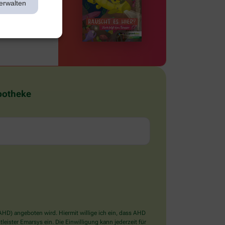
erwalten
Apotheke
D) angeboten wird. Hiermit willige ich ein, dass AHD
ister Emarsys ein. Die Einwilligung kann jederzeit für