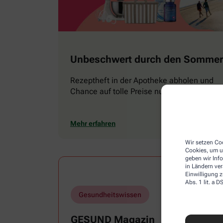
Unbeschwert durch den Sommer
Rezeptheft in der Apotheke abholen und
Chance auf tolle Preise nutzen
Mehr erfahren
Wir setzen Coo
Cookies, um u
geben wir Inf
in Ländern ve
Einwilligung z
Abs. 1 lit. a
Gesundheitswissen
GESUND Magazin