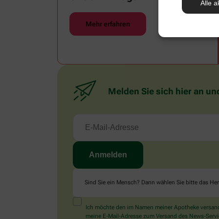
Alle a
Mehr erfahren
Melden Sie sich hier an un
Sind Sie ein Mensch? Dann wählen Sie bitte
das He
Ich möchte den im Namen meiner Apotheke versandt
meine E-Mail-Adresse zum Versand des News-Service 