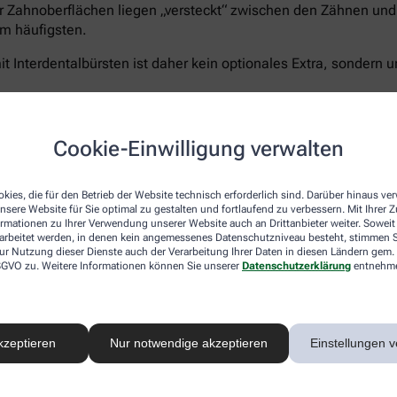
r Zahnoberflächen liegen „versteckt“ zwischen den Zähnen und 
m häufigsten.
t Interdentalbürsten ist daher kein optionales Extra, sondern u
Cookie-Einwilligung verwalten
Curaprox bietet für jeden Schritt die passende Lösun
5.460 Filamenten für eine schonend-gründliche Rei
kies, die für den Betrieb der Website technisch erforderlich sind. Darüber hinaus v
nsere Website für Sie optimal zu gestalten und fortlaufend zu verbessern. Mit Ihrer
Zahnpasta Enzycal 1450
, die die natürliche Mundfl
ormationen zu Ihrer Verwendung unserer Website auch an Drittanbieter weiter. Soweit
Außerdem das
CPS prime Starter Set
– ein Sortimen
rarbeitet werden, in denen kein angemessenes Datenschutzniveau besteht, stimmen Si
Größen für eine vollständige und umfassende Pflege
ur Nutzung dieser Dienste auch der Verarbeitung Ihrer Daten in diesen Ländern gem. 
 DSGVO zu. Weitere Informationen können Sie unserer
Datenschutzerklärung
entnehm
Sanft zu Zähnen und Zahnfleisch – unerbittlich geg
®
hocheffizienten
5.460 Curen
-Borsten
der Curaprox
schonen aber Zahnfleisch und- schmelz. Der kleine B
ermöglicht ein präzises, wirkungsvolles Zähneputze
kzeptieren
Nur notwendige akzeptieren
Einstellungen v