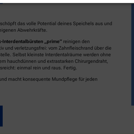
schöpft das volle Potential deines Speichels aus und
reigenen Abwehrkräfte.
-Interdentalbürsten „prime“
reinigen den
v und verletzungsfrei: vom Zahnfleischrand über die
stelle. Selbst kleinste Interdentalräume werden ohne
dem hauchdünnen und extrastarken Chirurgendraht,
eicht: einmal rein und raus. Fertig.
 und macht konsequente Mundpflege für jeden