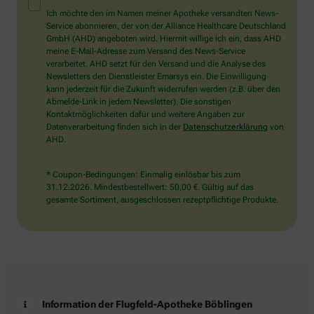
Mensch?
Ich möchte den im Namen meiner Apotheke versandten News-
Dann
Service abonnieren, der von der Alliance Healthcare Deutschland
wählen
GmbH (AHD) angeboten wird. Hiermit willige ich ein, dass AHD
Sie
meine E-Mail-Adresse zum Versand des News-Service
bitte
verarbeitet. AHD setzt für den Versand und die Analyse des
die
Newsletters den Dienstleister Emarsys ein. Die Einwilligung
Flagge.
kann jederzeit für die Zukunft widerrufen werden (z.B. über den
Abmelde-Link in jedem Newsletter). Die sonstigen
Kontaktmöglichkeiten dafür und weitere Angaben zur
Datenverarbeitung finden sich in der
Datenschutzerklärung
von
AHD.
* Coupon-Bedingungen: Einmalig einlösbar bis zum
31.12.2026. Mindestbestellwert: 50,00 €. Gültig auf das
gesamte Sortiment, ausgeschlossen rezeptpflichtige Produkte.
Information der Flugfeld-Apotheke Böblingen