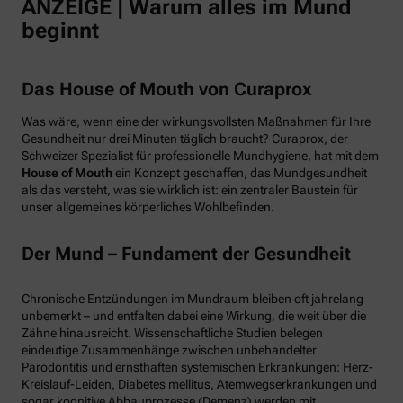
ANZEIGE | Warum alles im Mund
beginnt
Das House of Mouth von Curaprox
Was wäre, wenn eine der wirkungsvollsten Maßnahmen für Ihre
Gesundheit nur drei Minuten täglich braucht? Curaprox, der
Schweizer Spezialist für professionelle Mundhygiene, hat mit dem
House of Mouth
ein Konzept geschaffen, das Mundgesundheit
als das versteht, was sie wirklich ist: ein zentraler Baustein für
unser allgemeines körperliches Wohlbefinden.
Der Mund – Fundament der Gesundheit
Chronische Entzündungen im Mundraum bleiben oft jahrelang
unbemerkt – und entfalten dabei eine Wirkung, die weit über die
Zähne hinausreicht. Wissenschaftliche Studien belegen
eindeutige Zusammenhänge zwischen unbehandelter
Parodontitis und ernsthaften systemischen Erkrankungen: Herz-
Kreislauf-Leiden, Diabetes mellitus, Atemwegserkrankungen und
sogar kognitive Abbauprozesse (Demenz) werden mit