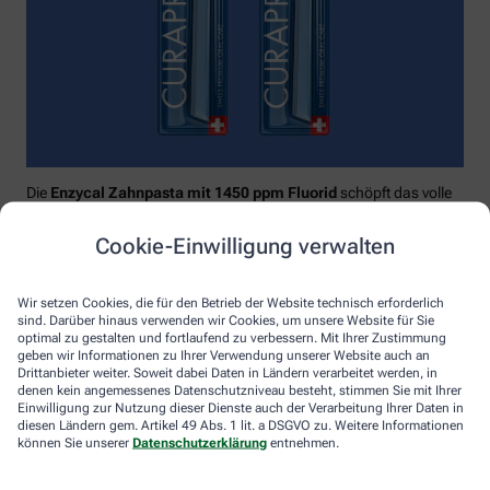
Die
Enzycal Zahnpasta mit 1450 ppm Fluorid
schöpft das volle
Potential deines Speichels aus und boostet mit natürlichen
Enzymen deine körpereigenen Abwehrkräfte.
Cookie-Einwilligung verwalten
Raumfüllend, effektiv und schonend:
Curaprox-
Interdentalbürsten „prime“
reinigen den gesamten kritischen
Wir setzen Cookies, die für den Betrieb der Website technisch erforderlich
Zahnzwischenraum effektiv und verletzungsfrei: vom
sind. Darüber hinaus verwenden wir Cookies, um unsere Website für Sie
Zahnfleischrand über die konkaven Nischen bis direkt unter die
optimal zu gestalten und fortlaufend zu verbessern. Mit Ihrer Zustimmung
Kontaktstelle. Selbst kleinste Interdentalräume werden ohne
geben wir Informationen zu Ihrer Verwendung unserer Website auch an
Drittanbieter weiter. Soweit dabei Daten in Ländern verarbeitet werden, in
®
Verletzungsgefahr behandelt – dank Cural
, dem hauchdünnen
denen kein angemessenes Datenschutzniveau besteht, stimmen Sie mit Ihrer
und extrastarken Chirurgendraht, mit dem eine einzige
Einwilligung zur Nutzung dieser Dienste auch der Verarbeitung Ihrer Daten in
Reinigungsbewegung ausreicht: einmal rein und raus. Fertig.
diesen Ländern gem. Artikel 49 Abs. 1 lit. a DSGVO zu. Weitere Informationen
können Sie unserer
Datenschutzerklärung
entnehmen.
Das House of Mouth bündelt dieses Wissen – und macht
konsequente Mundpflege für jeden zugänglich.