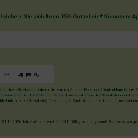
d sichern Sie sich Ihren 10% Gutschein* für unsere 
1
2
3
Sind
lüssel
.
Sie
ein
Mensch?
en News-Service abonnieren, der von der Alliance Healthcare Deutschland GmbH (AH
Dann
verarbeitet. AHD setzt für den Versand und die Analyse des Newsletters den Dienstle
wählen
de-Link in jedem Newsletter). Die sonstigen Kontaktmöglichkeiten dafür und weitere
Sie
bitte
den
31.12.2026. Mindestbestellwert: 50,00 €. Gültig auf das gesamte Sortiment, ausges
Schlüssel.