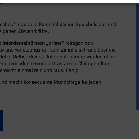
schöpft das volle Potential deines Speichels aus und
reigenen Abwehrkräfte.
-Interdentalbürsten „prime“
reinigen den
v und verletzungsfrei: vom Zahnfleischrand über die
stelle. Selbst kleinste Interdentalräume werden ohne
dem hauchdünnen und extrastarken Chirurgendraht,
eicht: einmal rein und raus. Fertig.
 und macht konsequente Mundpflege für jeden