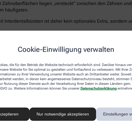
r Zahnoberflächen liegen „versteckt“ zwischen den Zähnen und 
m häufigsten.
t Interdentalbürsten ist daher kein optionales Extra, sondern u
Cookie-Einwilligung verwalten
Curaprox bietet für jeden Schritt die passende Lösun
5.460 Filamenten für eine schonend-gründliche Rei
kies, die für den Betrieb der Website technisch erforderlich sind. Darüber hinaus v
nsere Website für Sie optimal zu gestalten und fortlaufend zu verbessern. Mit Ihrer
Zahnpasta Enzycal 1450
, die die natürliche Mundfl
ormationen zu Ihrer Verwendung unserer Website auch an Drittanbieter weiter. Soweit
Außerdem das
CPS prime Starter Set
– ein Sortimen
rarbeitet werden, in denen kein angemessenes Datenschutzniveau besteht, stimmen Si
Größen für eine vollständige und umfassende Pflege
ur Nutzung dieser Dienste auch der Verarbeitung Ihrer Daten in diesen Ländern gem. 
 DSGVO zu. Weitere Informationen können Sie unserer
Datenschutzerklärung
entnehm
Sanft zu Zähnen und Zahnfleisch – unerbittlich geg
®
hocheffizienten
5.460 Curen
-Borsten
der Curaprox
schonen aber Zahnfleisch und- schmelz. Der kleine B
ermöglicht ein präzises, wirkungsvolles Zähneputze
kzeptieren
Nur notwendige akzeptieren
Einstellungen v