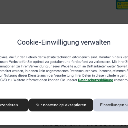
Cookie-Einwilligung verwalten
Desloratadin DoppelherzP
kies, die für den Betrieb der Website technisch erforderlich sind. Darüber hinaus v
nsere Website für Sie optimal zu gestalten und fortlaufend zu verbessern. Mit Ihrer
ormationen zu Ihrer Verwendung unserer Website auch an Drittanbieter weiter. Soweit
Neben den beiden lokal wirkenden Arzneim
rarbeitet werden, in denen kein angemessenes Datenschutzniveau besteht, stimmen Si
ur Nutzung dieser Dienste auch der Verarbeitung Ihrer Daten in diesen Ländern gem. 
Nase für Linderung sorgen, gibt es mit De
 DSGVO zu. Weitere Informationen können Sie unserer
Datenschutzerklärung
entnehm
systemisch – also im ganzen Körper – akt
Botenstoff Histamin, der für allergie-ty
Schwellungen verantwortlich ist. Aus die
Heuschnupfen-Symptome, sondern lindert
kzeptieren
Nur notwendige akzeptieren
Einstellungen v
Hautausschlag (Urtikaria), und Hausstaub
Gut zu wissen:
Desloratadin macht nicht 
Berufsleben oder die Teilnahme am Straße