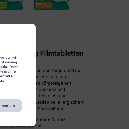
harma 5 mg Filmtabletten
erwenden wir
 Zustimmung
 dabei Daten
itteln, die direkt an den Augen und der
e mit Ihrer
Artikel 49
sloratadin ein Antiallergikum, das
en.
iv ist. Es hemmt den körpereigenen
pische Symptome wie Juckreiz und
sem Grund bekämpft es nicht nur
 auch die Beschwerden bei allergischem
erwalten
milben- sowie Tierhaar-Allergie.
müde, was insbesondere für das
nverkehr wichtig ist.