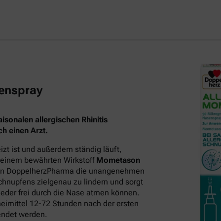
enspray
sonalen allergischen Rhinitis
h einen Arzt.
t ist und außerdem ständig läuft,
 seinem bewährten Wirkstoff
Mometason
on DoppelherzPharma die unangenehmen
hnupfens zielgenau zu lindern und sorgt
eder frei durch die Nase atmen können.
neimittel 12-72 Stunden nach der ersten
endet werden.