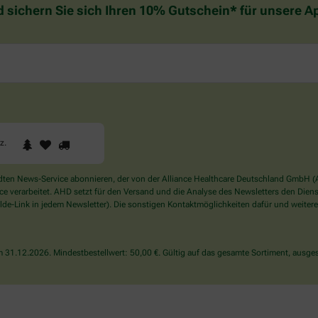
d sichern Sie sich Ihren 10% Gutschein* für unsere 
1
2
3
Sind
rz
.
Sie
ein
Mensch?
en News-Service abonnieren, der von der Alliance Healthcare Deutschland GmbH (AH
Dann
verarbeitet. AHD setzt für den Versand und die Analyse des Newsletters den Dienstle
wählen
de-Link in jedem Newsletter). Die sonstigen Kontaktmöglichkeiten dafür und weitere
Sie
bitte
das
31.12.2026. Mindestbestellwert: 50,00 €. Gültig auf das gesamte Sortiment, ausges
Herz.