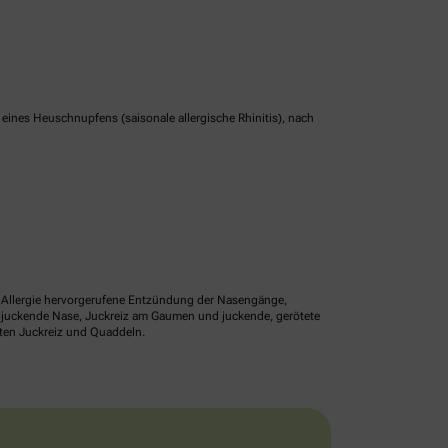
nes Heuschnupfens (saisonale allergische Rhinitis), nach
ne Allergie hervorgerufene Entzündung der Nasengänge,
r juckende Nase, Juckreiz am Gaumen und juckende, gerötete
lten Juckreiz und Quaddeln.