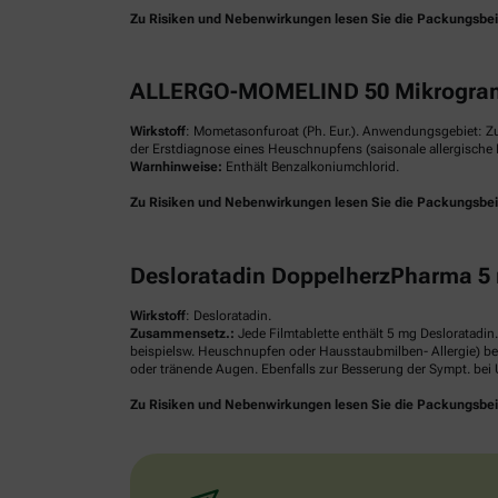
Zu Risiken und Nebenwirkungen lesen Sie die Packungsbeilag
ALLERGO-MOMELIND 50 Mikrogram
Wirkstoff
: Mometasonfuroat (Ph. Eur.). Anwendungsgebiet: Z
der Erstdiagnose eines Heuschnupfens (saisonale allergische R
Warnhinweise:
Enthält Benzalkoniumchlorid.
Zu Risiken und Nebenwirkungen lesen Sie die Packungsbeilag
Desloratadin DoppelherzPharma 5 
Wirkstoff
: Desloratadin.
Zusammensetz.:
Jede Filmtablette enthält 5 mg Desloratadin
beispielsw. Heuschnupfen oder Hausstaubmilben- Allergie) be
oder tränende Augen. Ebenfalls zur Besserung der Sympt. bei U
Zu Risiken und Nebenwirkungen lesen Sie die Packungsbeilag