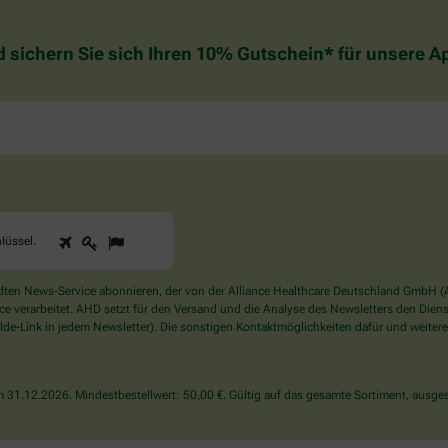
d sichern Sie sich Ihren 10% Gutschein* für unsere 
1
2
3
Sind
lüssel
.
Sie
ein
Mensch?
en News-Service abonnieren, der von der Alliance Healthcare Deutschland GmbH (AH
Dann
verarbeitet. AHD setzt für den Versand und die Analyse des Newsletters den Dienstle
wählen
de-Link in jedem Newsletter). Die sonstigen Kontaktmöglichkeiten dafür und weitere
Sie
bitte
den
31.12.2026. Mindestbestellwert: 50,00 €. Gültig auf das gesamte Sortiment, ausges
Schlüssel.