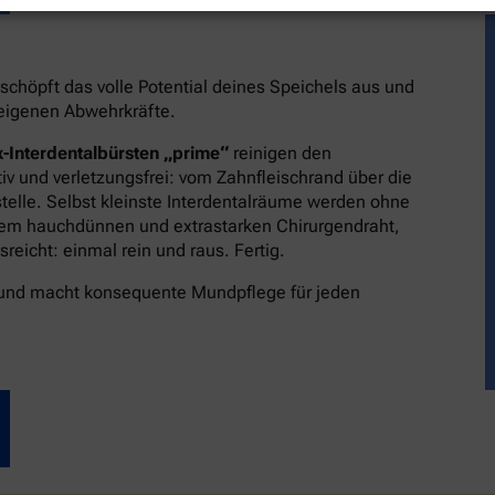
schöpft das volle Potential deines Speichels aus und
reigenen Abwehrkräfte.
-Interdentalbürsten „prime“
reinigen den
v und verletzungsfrei: vom Zahnfleischrand über die
stelle. Selbst kleinste Interdentalräume werden ohne
dem hauchdünnen und extrastarken Chirurgendraht,
eicht: einmal rein und raus. Fertig.
 und macht konsequente Mundpflege für jeden