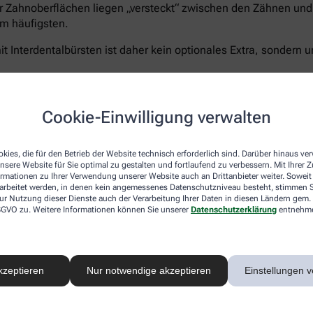
r Zahnoberflächen liegen „versteckt“ zwischen den Zähnen und 
m häufigsten.
t Interdentalbürsten ist daher kein optionales Extra, sondern u
Cookie-Einwilligung verwalten
Curaprox bietet für jeden Schritt die passende Lösun
5.460 Filamenten für eine schonend-gründliche Rei
kies, die für den Betrieb der Website technisch erforderlich sind. Darüber hinaus v
nsere Website für Sie optimal zu gestalten und fortlaufend zu verbessern. Mit Ihrer
Zahnpasta Enzycal 1450
, die die natürliche Mundfl
ormationen zu Ihrer Verwendung unserer Website auch an Drittanbieter weiter. Soweit
Außerdem das
CPS prime Starter Set
– ein Sortimen
rarbeitet werden, in denen kein angemessenes Datenschutzniveau besteht, stimmen Si
Größen für eine vollständige und umfassende Pflege
ur Nutzung dieser Dienste auch der Verarbeitung Ihrer Daten in diesen Ländern gem. 
 DSGVO zu. Weitere Informationen können Sie unserer
Datenschutzerklärung
entnehm
Sanft zu Zähnen und Zahnfleisch – unerbittlich geg
®
hocheffizienten
5.460 Curen
-Borsten
der Curaprox
schonen aber Zahnfleisch und- schmelz. Der kleine B
ermöglicht ein präzises, wirkungsvolles Zähneputze
kzeptieren
Nur notwendige akzeptieren
Einstellungen v