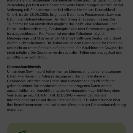
Nur vollständig ausgefüllte Teilnahmeformulare (Pflichtangaben) und bei
Zusendung per Post ausreichend frankierte Einsendungen nehmen an der
Verlosung teil. Einsendeschluss bei Alliance Healthcare Deutschland
GmbH, ist der 26.06.2026. Es gilt das Datum des Poststempels bzw. das
Datum der Online-Teilnahme. Der Rechtsweg ist ausgeschlossen. Die
Teilnahme ist nur unmittelbar möglich; das heißt, eine Teilnahme über
Dritte – insbesondere sog. Gewinnspielclubs oder Gewinnspielagenturen –
ist ausgeschlossen. Pro Person ist nur eine Teilnahme möglich.
Minderjährige und Mitarbeiter der Alliance Healthcare Deutschland GmbH
dürfen nicht teilnehmen. Die Teilnahme an dem Gewinnspiel ist kostenlos
und nicht an einem Produktkauf gebunden. Die Barablöse der Gewinne ist
nicht möglich. Die Gewinner werden aus allen Teilnehmern ausgelost und
schriftlich benachrichtigt.
Datenschutzhinweis
Um an dem Gewinnspiel teilnehmen zu können, sind personenbezogene
Daten, wie Name und Adresse anzugeben. Die für Teilnahme am
Gewinnspiel erforderlichen Daten sind entsprechend als Pflichtfelder
gekennzeichnet. Die erhobenen personenbezogenen Daten werden
ausschließlich zur Durchführung des Gewinnspiels – zur Erfüllung eines
Vertrages gemäß Art. 6 Nr. 1 lit. b) DSGVO – verwendet. Weitere
Informationen auf Grund dieser Datenerhebung, z.B. Informationen über
Ihre Betroffenenrechte, sind auf dieser Website in der Datenschutzerklärung
einsehbar.