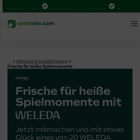
Mal in Deutschland
Online bei Ihrer Apotheke bestellen
Bequem zwischen A
...
Aktionen & Empfehlungen
Frische für heiße Spielmomente