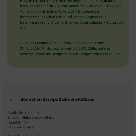
das
Newsletters den Dienstleister Emarsys ein. Die Einwilligung
Flugzeug.
kann jederzeit für die Zukunft widerrufen werden (z.B. über den
Abmelde-Link in jedem Newsletter). Die sonstigen
Kontaktmöglichkeiten dafür und weitere Angaben zur
Datenverarbeitung finden sich in der
Datenschutzerklärung
von
AHD.
* Coupon-Bedingungen: Einmalig einlösbar bis zum
31.12.2026. Mindestbestellwert: 50,00 €. Gültig auf das
gesamte Sortiment, ausgeschlossen rezeptpflichtige Produkte.
Information der Apotheke am Rathaus
Apotheke am Rathaus
Inhaber: Ulrike Ebert-Kießling
Hauptstr. 13
91325 Adelsdorf