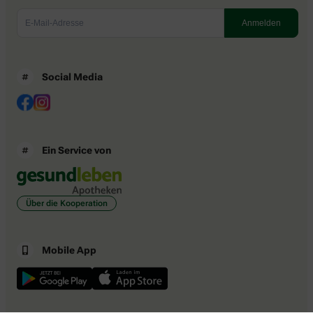
Social Media
Ein Service von
Über die Kooperation
Mobile App