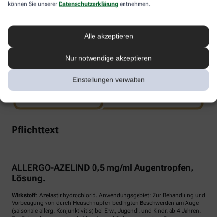
können Sie unserer
Datenschutzerklärung
entnehmen.
www.doppelherz.de
Alle akzeptieren
Nur notwendige akzeptieren
Einstellungen verwalten
Pflichttext
ALLERGO-AZELIND 0,5 mg/ml Augentropfen,
Lösung.
Wirkstoff
: Azelastinhydrochlorid. Anwendungsgebiet: Zur Behandlung und
Vorbeugung von durch Heuschnupfen bedingten Beschwerden am Auge
(saisonale allerg. Konjunktivitis) bei Erw., Jugendl. und Kindr. ab 4 Jahren.