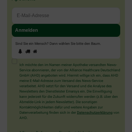
Sind Sie ein Mensch? Dann wählen Sie bitte
den Baum
.
1
2
3
Sind
Sie
ein
Mensch?
Ich möchte den im Namen meiner Apotheke versandten News-
Dann
Service abonnieren, der von der Alliance Healthcare Deutschland
wählen
GmbH (AHD) angeboten wird. Hiermit willige ich ein, dass AHD
Sie
meine E-Mail-Adresse zum Versand des News-Service
bitte
verarbeitet. AHD setzt für den Versand und die Analyse des
den
Newsletters den Dienstleister Emarsys ein. Die Einwilligung
Baum.
kann jederzeit für die Zukunft widerrufen werden (z.B. über den
Abmelde-Link in jedem Newsletter). Die sonstigen
Kontaktmöglichkeiten dafür und weitere Angaben zur
Datenverarbeitung finden sich in der
Datenschutzerklärung
von
AHD.