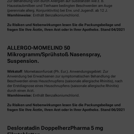
Zur Behandlung von durch Allergien auf Substanzen wie z. B.
Hausstaubmilben und Tierhaare bedingten Beschwerden am Auge
(perenniale allerg. Konjunktivitis) bei Erw. und Jugendl. ab 12 J.
Warnhinweise
: Enthält Benzalkoniumchlorid.
Zu Risiken und Nebenwirkungen lesen Sie die Packungsbeilage und
fragen Sie Ihre Ärztin, Ihren Arzt oder in Ihrer Apotheke. Stand 04/2021
ALLERGO-MOMELIND 50
Mikrogramm/Sprühstoß Nasenspray,
Suspension.
Wirkstoff
: Mometasonfuroat (Ph. Eur.). Anwendungsgebiet: Zur
Anwendung bei Erwachsenen zur symptomatischen Behandlung der
Beschwerden eines Heuschnupfens (saisonale allergische Rhinitis), nach
der Erstdiagnose eines Heuschnupfens (saisonale allergische Rhinitis)
durch einen Arzt.
Warnhinweise:
Enthält Benzalkoniumchlorid.
Zu Risiken und Nebenwirkungen lesen Sie die Packungsbeilage und
fragen Sie Ihre Ärztin, Ihren Arzt oder in Ihrer Apotheke. Stand 06/2021
Desloratadin DoppelherzPharma 5 mg