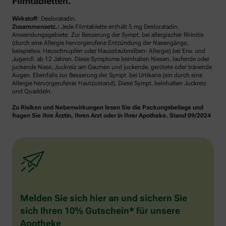
Filmtabletten.
Wirkstoff
: Desloratadin.
Zusammensetz.:
Jede Filmtablette enthält 5 mg Desloratadin.
Anwendungsgebiete: Zur Besserung der Sympt. bei allergischer Rhinitis
(durch eine Allergie hervorgerufene Entzündung der Nasengänge,
beispielsw. Heuschnupfen oder Hausstaubmilben- Allergie) bei Erw. und
Jugendl. ab 12 Jahren. Diese Symptome beinhalten Niesen, laufende oder
juckende Nase, Juckreiz am Gaumen und juckende, gerötete oder tränende
Augen. Ebenfalls zur Besserung der Sympt. bei Urtikaria (ein durch eine
Allergie hervorgerufener Hautzustand). Diese Sympt. beinhalten Juckreiz
und Quaddeln.
Zu Risiken und Nebenwirkungen lesen Sie die Packungsbeilage und
fragen Sie Ihre Ärztin, Ihren Arzt oder in Ihrer Apotheke. Stand 09/2024
Melden Sie sich hier an und sichern Sie
sich Ihren 10% Gutschein* für unsere
Apotheke