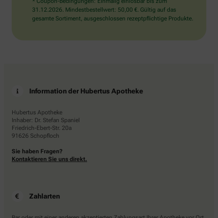
* Coupon-Bedingungen: Einmalig einlösbar bis zum
31.12.2026. Mindestbestellwert: 50,00 €. Gültig auf das
gesamte Sortiment, ausgeschlossen rezeptpflichtige Produkte.
Information der Hubertus Apotheke
Hubertus Apotheke
Inhaber: Dr. Stefan Spaniel
Friedrich-Ebert-Str. 20a
91626 Schopfloch
Sie haben Fragen?
Kontaktieren Sie uns direkt.
Zahlarten
Bar oder mit einer anderen akzeptierten Zahlungsart Ihrer Apotheke vor Ort.