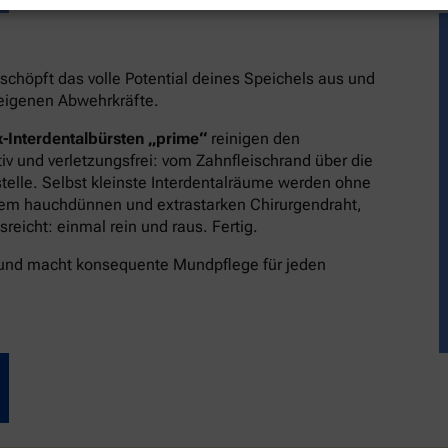
schöpft das volle Potential deines Speichels aus und
reigenen Abwehrkräfte.
-Interdentalbürsten „prime“
reinigen den
v und verletzungsfrei: vom Zahnfleischrand über die
stelle. Selbst kleinste Interdentalräume werden ohne
dem hauchdünnen und extrastarken Chirurgendraht,
eicht: einmal rein und raus. Fertig.
 und macht konsequente Mundpflege für jeden