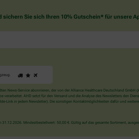
d sichern Sie sich Ihren 10% Gutschein* für unsere 
1
2
3
Sind
ugzeug
.
Sie
ein
Mensch?
en News-Service abonnieren, der von der Alliance Healthcare Deutschland GmbH (AH
Dann
verarbeitet. AHD setzt für den Versand und die Analyse des Newsletters den Dienstle
wählen
de-Link in jedem Newsletter). Die sonstigen Kontaktmöglichkeiten dafür und weitere
Sie
bitte
das
31.12.2026. Mindestbestellwert: 50,00 €. Gültig auf das gesamte Sortiment, ausges
Flugzeug.