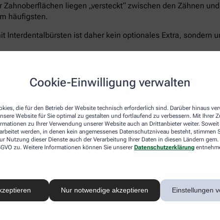
r Zahnoberflächen liegen „versteckt“ zwischen den Zähnen und 
m häufigsten.
t Interdentalbürsten ist daher kein optionales Extra, sondern u
Cookie-Einwilligung verwalten
Curaprox bietet für jeden Schritt die passende Lösun
5.460 Filamenten für eine schonend-gründliche Rei
kies, die für den Betrieb der Website technisch erforderlich sind. Darüber hinaus v
nsere Website für Sie optimal zu gestalten und fortlaufend zu verbessern. Mit Ihrer
Zahnpasta Enzycal 1450
, die die natürliche Mundfl
ormationen zu Ihrer Verwendung unserer Website auch an Drittanbieter weiter. Soweit
Außerdem das
CPS prime Starter Set
– ein Sortimen
rarbeitet werden, in denen kein angemessenes Datenschutzniveau besteht, stimmen Si
Größen für eine vollständige und umfassende Pflege
ur Nutzung dieser Dienste auch der Verarbeitung Ihrer Daten in diesen Ländern gem. 
 DSGVO zu. Weitere Informationen können Sie unserer
Datenschutzerklärung
entnehm
Sanft zu Zähnen und Zahnfleisch – unerbittlich geg
®
hocheffizienten
5.460 Curen
-Borsten
der Curaprox
schonen aber Zahnfleisch und- schmelz. Der kleine B
ermöglicht ein präzises, wirkungsvolles Zähneputze
kzeptieren
Nur notwendige akzeptieren
Einstellungen v