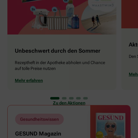
Akt
Unbeschwert durch den Sommer
Den 
Rezeptheft in der Apotheke abholen und Chance
auf tolle Preise nutzen
Mehr
Mehr erfahren
Zu den Aktionen
Gesundheitswissen
GESUND Magazin