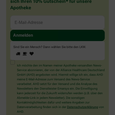
sich Ihren 10% Gutschein* für unsere
Apotheke
Sind Sie ein Mensch? Dann wählen Sie bitte
den LKW
.
1
2
3
Sind
Sie
ein
Mensch?
Ich möchte den im Namen meiner Apotheke versandten News-
Dann
Service abonnieren, der von der Alliance Healthcare Deutschland
wählen
GmbH (AHD) angeboten wird. Hiermit willige ich ein, dass AHD
Sie
meine E-Mail-Adresse zum Versand des News-Service
bitte
verarbeitet. AHD setzt für den Versand und die Analyse des
den
Newsletters den Dienstleister Emarsys ein. Die Einwilligung
LKW.
kann jederzeit für die Zukunft widerrufen werden (z.B. über den
Abmelde-Link in jedem Newsletter). Die sonstigen
Kontaktmöglichkeiten dafür und weitere Angaben zur
Datenverarbeitung finden sich in der
Datenschutzerklärung
von
AHD.