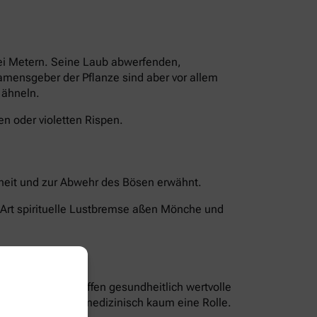
rei Metern. Seine Laub abwerfenden,
Namensgeber der Pflanze sind aber vor allem
 ähneln.
n oder violetten Rispen.
chheit und zur Abwehr des Bösen erwähnt.
 Art spirituelle Lustbremse aßen Mönche und
len und Bitterstoffen gesundheitlich wertvolle
nd Blüten spielen medizinisch kaum eine Rolle.