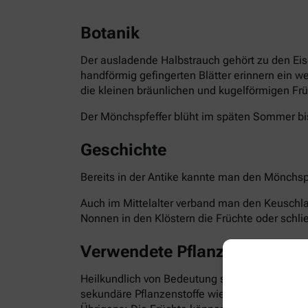
Botanik
Der ausladende Halbstrauch gehört zu den Eis
handförmig gefingerten Blätter erinnern ein w
die kleinen bräunlichen und kugelförmigen Frü
Der Mönchspfeffer blüht im späten Sommer bis
Geschichte
Bereits in der Antike kannte man den Mönchspf
Auch im Mittelalter verband man den Keuschla
Nonnen in den Klöstern die Früchte oder schli
Verwendete Pflanzenteile
Heilkundlich von Bedeutung sind die reifen Fr
sekundäre Pflanzenstoffe wie Flavonoide, Irid