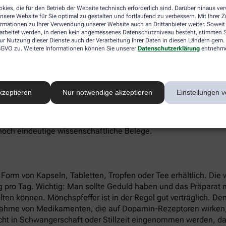
ch als alternativer Scharfmacher zum schwarzen Pfeffer verwe
kies, die für den Betrieb der Website technisch erforderlich sind. Darüber hinaus v
nsere Website für Sie optimal zu gestalten und fortlaufend zu verbessern. Mit Ihrer
ormationen zu Ihrer Verwendung unserer Website auch an Drittanbieter weiter. Soweit
rarbeitet werden, in denen kein angemessenes Datenschutzniveau besteht, stimmen Si
ur Nutzung dieser Dienste auch der Verarbeitung Ihrer Daten in diesen Ländern gem. 
onhaushalt und ist ein erwiesen wirksames alternatives Heilm
 DSGVO zu. Weitere Informationen können Sie unserer
Datenschutzerklärung
entnehm
lusstörungen. Beim PMS treten oft Symptome wie Reizbarkei
hte Werte des körpereigenen Hormons Prolaktin. Prolaktin ist f
 Eierstöcken.
kzeptieren
Nur notwendige akzeptieren
Einstellungen v
die Ausschüttung des Hormons. Durch die prolaktinsenkende Wir
nszyklus. Weil Zyklusstörungen oft auch mit einem unerfüllte
r eine Schwangerschaft verbessern. Auch bei Periodenschmer
 noch eindeutige wissenschaftliche Belege.
n Form von Kapseln, Tabletten, Tropfen oder Tee erhältlich. Die
mg pro Tag. Wichtig: Man sollte Geduld haben und das Präparat
alten können. Mönchspfeffer ist in der Regel gut verträglich. D
nnahme von Medikamenten, die auf Dopamin-Rezeptoren wirken,
cht in Schwangerschaft oder Stillzeit eingenommen werden, da 