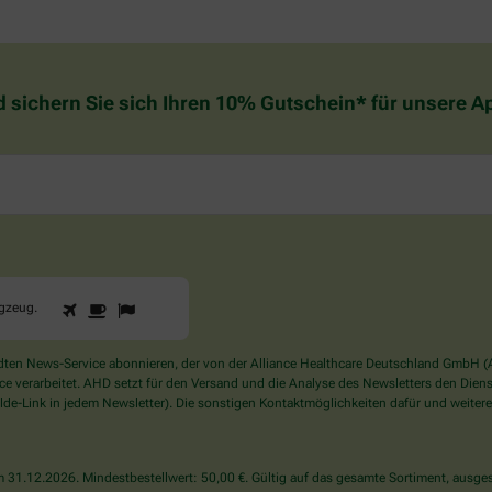
d sichern Sie sich Ihren 10% Gutschein* für unsere 
1
2
3
Sind
ugzeug
.
Sie
ein
Mensch?
en News-Service abonnieren, der von der Alliance Healthcare Deutschland GmbH (AH
Dann
verarbeitet. AHD setzt für den Versand und die Analyse des Newsletters den Dienstle
wählen
de-Link in jedem Newsletter). Die sonstigen Kontaktmöglichkeiten dafür und weitere
Sie
bitte
das
31.12.2026. Mindestbestellwert: 50,00 €. Gültig auf das gesamte Sortiment, ausges
Flugzeug.