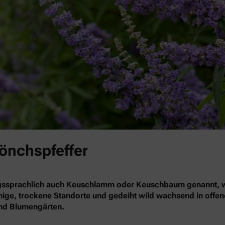
Mönchspfeffer
gssprachlich auch Keuschlamm oder Keuschbaum genannt, wä
nnige, trockene Standorte und gedeiht wild wachsend in offe
 und Blumengärten.