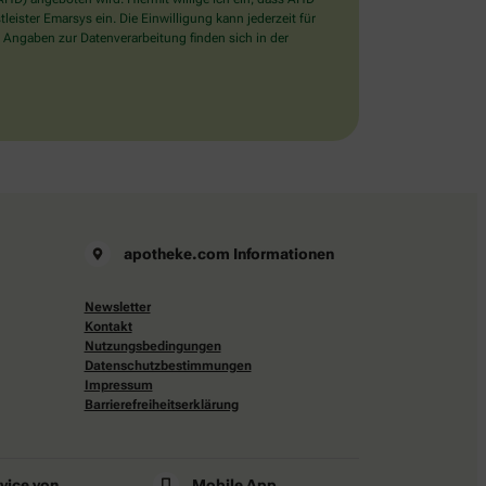
ister Emarsys ein. Die Einwilligung kann jederzeit für
 Angaben zur Datenverarbeitung finden sich in der
apotheke.com Informationen
Newsletter
Kontakt
Nutzungsbedingungen
Datenschutzbestimmungen
Impressum
Barrierefreiheitserklärung
rvice von
Mobile App