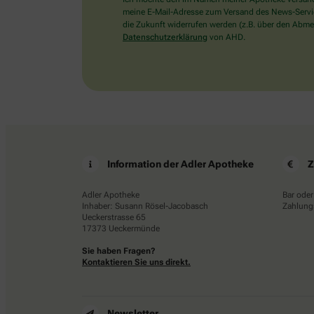
meine E-Mail-Adresse zum Versand des News-Service 
die Zukunft widerrufen werden (z.B. über den Abmel
Datenschutzerklärung
von AHD.
Information der Adler Apotheke
Z
Adler Apotheke
Bar oder
Inhaber: Susann Rösel-Jacobasch
Zahlungs
Ueckerstrasse 65
17373 Ueckermünde
Sie haben Fragen?
Kontaktieren Sie uns direkt.
Newsletter