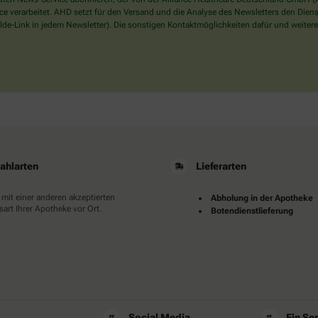
Dann
verarbeitet. AHD setzt für den Versand und die Analyse des Newsletters den Dienstle
wählen
de-Link in jedem Newsletter). Die sonstigen Kontaktmöglichkeiten dafür und weitere
Sie
bitte
den
LKW.
ahlarten
Lieferarten
 mit einer anderen akzeptierten
Abholung in der Apotheke
art Ihrer Apotheke vor Ort.
Botendienstlieferung
Social Media
Ein Se