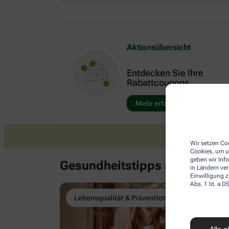
Aktionsübersicht
Entdecken Sie Ihre
Rabattcoupons
Mehr erfahren
Wir setzen Coo
Cookies, um u
geben wir Inf
Gesundheitstipps aus unser
in Ländern ve
Einwilligung z
Abs. 1 lit. a
Lebensqualität & Prävention
Alle a