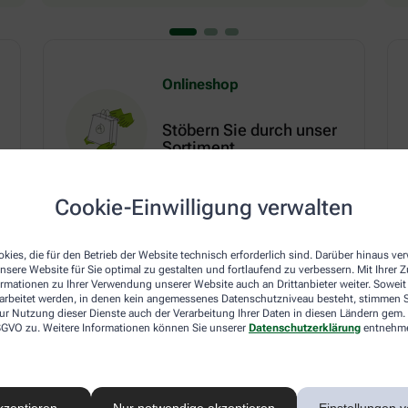
Onlineshop
Stöbern Sie durch unser
Sortiment
Mehr erfahren
Cookie-Einwilligung verwalten
kies, die für den Betrieb der Website technisch erforderlich sind. Darüber hinaus v
nsere Website für Sie optimal zu gestalten und fortlaufend zu verbessern. Mit Ihrer
ormationen zu Ihrer Verwendung unserer Website auch an Drittanbieter weiter. Soweit
em Ratgeber
Zum Ratgeber
rarbeitet werden, in denen kein angemessenes Datenschutzniveau besteht, stimmen Si
ur Nutzung dieser Dienste auch der Verarbeitung Ihrer Daten in diesen Ländern gem. 
 DSGVO zu. Weitere Informationen können Sie unserer
Datenschutzerklärung
entnehm
Herz, Kreislauf & Stoffwechsel
kzeptieren
Nur notwendige akzeptieren
Einstellungen v