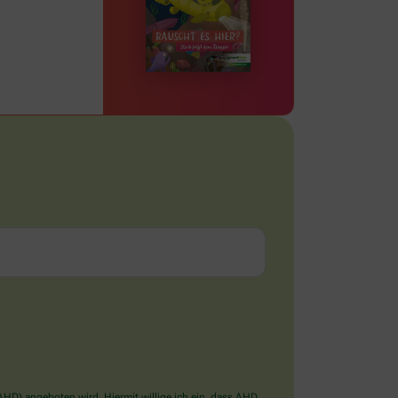
D) angeboten wird. Hiermit willige ich ein, dass AHD