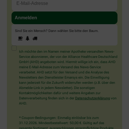
Sind Sie ein Mensch? Dann wählen Sie bitte
den Baum
.
1
2
3
Sind
Sie
ein
Mensch?
Ich möchte den im Namen meiner Apotheke versandten News-
Dann
Service abonnieren, der von der Alliance Healthcare Deutschland
wählen
GmbH (AHD) angeboten wird. Hiermit willige ich ein, dass AHD
Sie
meine E-Mail-Adresse zum Versand des News-Service
bitte
verarbeitet. AHD setzt für den Versand und die Analyse des
den
Newsletters den Dienstleister Emarsys ein. Die Einwilligung
Baum.
kann jederzeit für die Zukunft widerrufen werden (z.B. über den
Abmelde-Link in jedem Newsletter). Die sonstigen
Kontaktmöglichkeiten dafür und weitere Angaben zur
Datenverarbeitung finden sich in der
Datenschutzerklärung
von
AHD.
* Coupon-Bedingungen: Einmalig einlösbar bis zum
31.12.2026. Mindestbestellwert: 50,00 €. Gültig auf das
gesamte Sortiment, ausgeschlossen rezeptpflichtige Produkte.