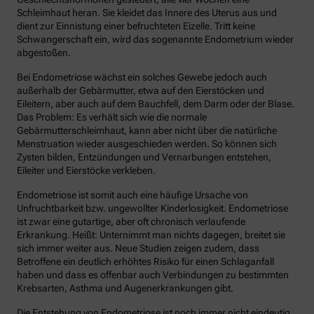
Schleimhaut heran. Sie kleidet das Innere des Uterus aus und
dient zur Einnistung einer befruchteten Eizelle. Tritt keine
Schwangerschaft ein, wird das sogenannte Endometrium wieder
abgestoßen.
Bei Endometriose wächst ein solches Gewebe jedoch auch
außerhalb der Gebärmutter, etwa auf den Eierstöcken und
Eileitern, aber auch auf dem Bauchfell, dem Darm oder der Blase.
Das Problem: Es verhält sich wie die normale
Gebärmutterschleimhaut, kann aber nicht über die natürliche
Menstruation wieder ausgeschieden werden. So können sich
Zysten bilden, Entzündungen und Vernarbungen entstehen,
Eileiter und Eierstöcke verkleben.
Endometriose ist somit auch eine häufige Ursache von
Unfruchtbarkeit bzw. ungewollter Kinderlosigkeit. Endometriose
ist zwar eine gutartige, aber oft chronisch verlaufende
Erkrankung. Heißt: Unternimmt man nichts dagegen, breitet sie
sich immer weiter aus. Neue Studien zeigen zudem, dass
Betroffene ein deutlich erhöhtes Risiko für einen Schlaganfall
haben und dass es offenbar auch Verbindungen zu bestimmten
Krebsarten, Asthma und Augenerkrankungen gibt.
Die Entstehung von Endometriose ist noch immer nicht eindeutig