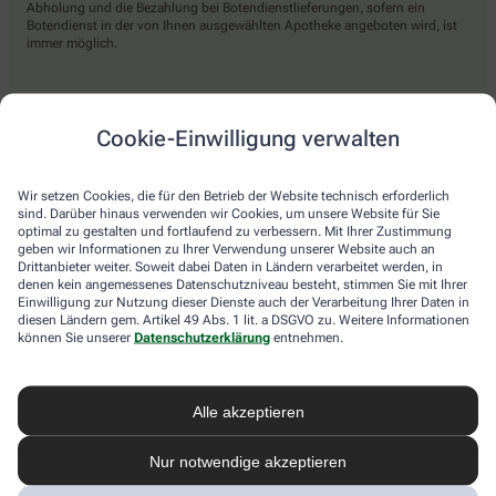
Abholung und die Bezahlung bei Botendienstlieferungen, sofern ein
Botendienst in der von Ihnen ausgewählten Apotheke angeboten wird, ist
immer möglich.
Lieferarten
Cookie-Einwilligung verwalten
Abholung in der Apotheke
Wir setzen Cookies, die für den Betrieb der Website technisch erforderlich
Botendienst
sind. Darüber hinaus verwenden wir Cookies, um unsere Website für Sie
optimal zu gestalten und fortlaufend zu verbessern. Mit Ihrer Zustimmung
Nach Verfügbarkeit. Bitte beachten Sie, dass nicht alle Apotheken diesen
geben wir Informationen zu Ihrer Verwendung unserer Website auch an
Service anbieten.
Drittanbieter weiter. Soweit dabei Daten in Ländern verarbeitet werden, in
denen kein angemessenes Datenschutzniveau besteht, stimmen Sie mit Ihrer
Einwilligung zur Nutzung dieser Dienste auch der Verarbeitung Ihrer Daten in
diesen Ländern gem. Artikel 49 Abs. 1 lit. a DSGVO zu. Weitere Informationen
apotheke.com Informationen
können Sie unserer
Datenschutzerklärung
entnehmen.
Newsletter
Alle akzeptieren
Kontakt
Nutzungsbedingungen
Datenschutzbestimmungen
Nur notwendige akzeptieren
Impressum
Barrierefreiheitserklärung