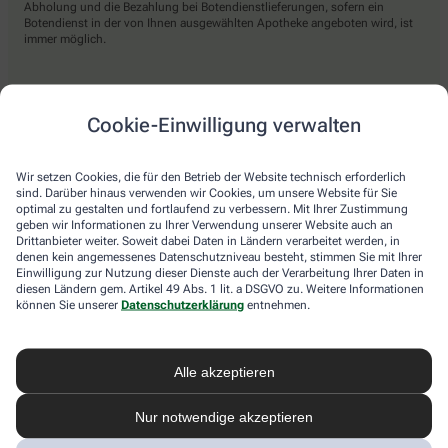
Abholung und die Bezahlung bei Botendienstlieferungen, sofern ein
Botendienst in der von Ihnen ausgewählten Apotheke angeboten wird, ist
immer möglich.
Lieferarten
Cookie-Einwilligung verwalten
Abholung in der Apotheke
Wir setzen Cookies, die für den Betrieb der Website technisch erforderlich
Botendienst
sind. Darüber hinaus verwenden wir Cookies, um unsere Website für Sie
optimal zu gestalten und fortlaufend zu verbessern. Mit Ihrer Zustimmung
Nach Verfügbarkeit. Bitte beachten Sie, dass nicht alle Apotheken diesen
geben wir Informationen zu Ihrer Verwendung unserer Website auch an
Service anbieten.
Drittanbieter weiter. Soweit dabei Daten in Ländern verarbeitet werden, in
denen kein angemessenes Datenschutzniveau besteht, stimmen Sie mit Ihrer
Einwilligung zur Nutzung dieser Dienste auch der Verarbeitung Ihrer Daten in
diesen Ländern gem. Artikel 49 Abs. 1 lit. a DSGVO zu. Weitere Informationen
apotheke.com Informationen
können Sie unserer
Datenschutzerklärung
entnehmen.
Newsletter
Alle akzeptieren
Kontakt
Nutzungsbedingungen
Datenschutzbestimmungen
Nur notwendige akzeptieren
Impressum
Barrierefreiheitserklärung