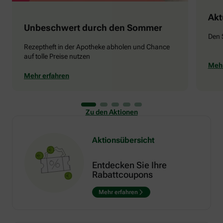
Akt
Unbeschwert durch den Sommer
Den 
Rezeptheft in der Apotheke abholen und Chance
auf tolle Preise nutzen
Mehr
Mehr erfahren
Zu den Aktionen
Aktionsübersicht
Entdecken Sie Ihre
Rabattcoupons
Mehr erfahren