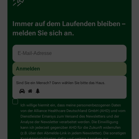
Immer auf dem Laufenden bleiben –
melden Sie sich an.
Sind Sie ein Mensch? Dann wählen Sie bitte
das Haus
.
1
2
3
Sind
Sie
ein
Mensch?
Ich willige hiermit ein, dass meine personenbezogenen Daten
Dann
von der Alliance Healthcare Deutschland GmbH (AHD) und vom
wählen
Dienstleister Emarsys zum Versand des Newsletters und der
Sie
Analyse der Newsletter verarbeitet werden. Die Einwilligung
bitte
kann ich jederzeit gegenüber AHD für die Zukunft widerrufen
das
(z.B. über den Abmelde-Link in jedem Newsletter). Die sonstigen
Haus.
Kontaktmöglichkeiten dafür und weitere Angaben zur