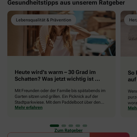
Gesundheitstipps aus unserem Ratgeber
Lebensqualität & Prävention
Herz
Heute wird’s warm – 30 Grad im
So 
Schatten? Was jetzt wichtig ist …
auf
Mit Freunden oder der Familie bis spätabends im
Wenn
Garten sitzen und grillen. Ein Picknick auf der
purze
Stadtparkwiese. Mit dem Paddelboot über den
wora
Mehr erfahren
Mehr
See gleiten oder eine Radtour durch die blühende
die 
Landschaft unternehmen … Der Sommer beschert
uns viele Glücksmomente. Doch manchmal macht
er uns auch ganz schön zu schaffen. Wenn die
Zum Ratgeber
Temperaturen tagsüber auf mehr als 30 Grad
klettern und uns warme Tropennächte den Schlaf