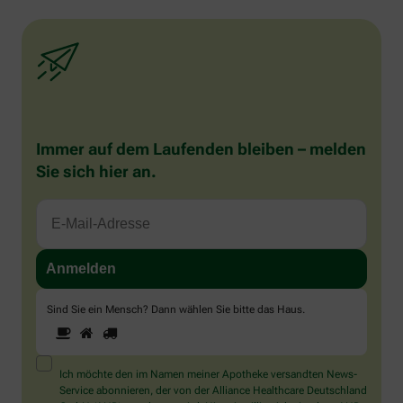
Immer auf dem Laufenden bleiben – melden
Sie sich hier an.
Sind Sie ein Mensch? Dann wählen Sie bitte
das Haus
.
1
2
3
Sind
Sie
ein
Mensch?
Ich möchte den im Namen meiner Apotheke versandten News-
Dann
Service abonnieren, der von der Alliance Healthcare Deutschland