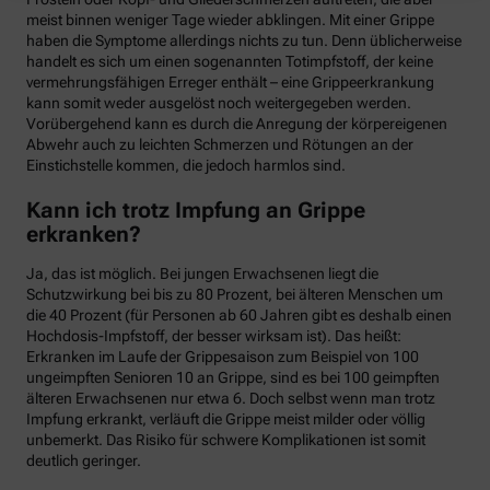
meist binnen weniger Tage wieder abklingen. Mit einer Grippe
haben die Symptome allerdings nichts zu tun. Denn üblicherweise
handelt es sich um einen sogenannten Totimpfstoff, der keine
vermehrungsfähigen Erreger enthält – eine Grippeerkrankung
kann somit weder ausgelöst noch weitergegeben werden.
Vorübergehend kann es durch die Anregung der körpereigenen
Abwehr auch zu leichten Schmerzen und Rötungen an der
Einstichstelle kommen, die jedoch harmlos sind.
Kann ich trotz Impfung an Grippe
erkranken?
Ja, das ist möglich. Bei jungen Erwachsenen liegt die
Schutzwirkung bei bis zu 80 Prozent, bei älteren Menschen um
die 40 Prozent (für Personen ab 60 Jahren gibt es deshalb einen
Hochdosis-Impfstoff, der besser wirksam ist). Das heißt:
Erkranken im Laufe der Grippesaison zum Beispiel von 100
ungeimpften Senioren 10 an Grippe, sind es bei 100 geimpften
älteren Erwachsenen nur etwa 6. Doch selbst wenn man trotz
Impfung erkrankt, verläuft die Grippe meist milder oder völlig
unbemerkt. Das Risiko für schwere Komplikationen ist somit
deutlich geringer.