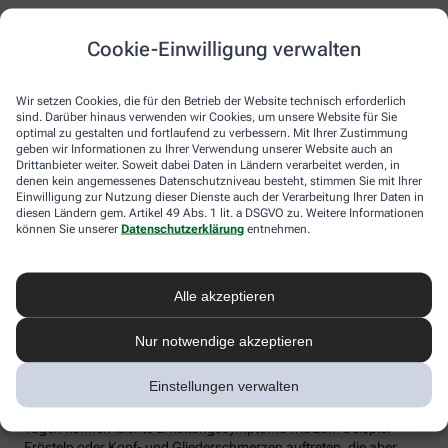
Grundsätzlich können sich aber auch jüngere Menschen und
NichtRisikogruppen gegen Grippe impfen lassen.
Cookie-Einwilligung verwalten
Der Grippeschutz sollte in der Regel ab Oktober erfolgen und
jährlich erneuert werden. Denn Grippeviren verändern sich
Wir setzen Cookies, die für den Betrieb der Website technisch erforderlich
ständig, der Impfstoff wird daher jedes Jahr an die neue Saison
sind. Darüber hinaus verwenden wir Cookies, um unsere Website für Sie
angepasst. Nach der Impfung dauert es etwa 10 bis 14 Tage, bis
optimal zu gestalten und fortlaufend zu verbessern. Mit Ihrer Zustimmung
der Körper einen ausreichenden Schutz vor einer Ansteckung
geben wir Informationen zu Ihrer Verwendung unserer Website auch an
aufgebaut hat. Auch eine spätere Impfung zu Beginn des Jahres
Drittanbieter weiter. Soweit dabei Daten in Ländern verarbeitet werden, in
denen kein angemessenes Datenschutzniveau besteht, stimmen Sie mit Ihrer
ist meist noch sinnvoll.
Einwilligung zur Nutzung dieser Dienste auch der Verarbeitung Ihrer Daten in
diesen Ländern gem. Artikel 49 Abs. 1 lit. a DSGVO zu. Weitere Informationen
Wie sicher ist der Impfstoff?
können Sie unserer
Datenschutzerklärung
entnehmen.
Jeder Grippeimpfstoff, der in Deutschland verwendet wird, muss
ein streng reguliertes Zulassungsverfahren durchlaufen. Hierbei
Alle akzeptieren
muss die Qualität, Wirksamkeit und Verträglichkeit in
wissenschaftlichen Studien nachgewiesen werden. Die Freigabe
erfolgt nach weiteren Prüfungen schließlich durch das Paul-
Nur notwendige akzeptieren
Ehrlich-Institut (PEI), das die Sicherheit des Impfstoffs auch nach
der Freigabe stetig weiter beobachtet.
Einstellungen verwalten
Die Grippeimpfung ist in aller Regel gut verträglich. In den ersten
Tagen können leichte Erkältungssymptome wie zum Beispiel
Frösteln oder Kopf- und Gliederschmerzen auftreten, die aber