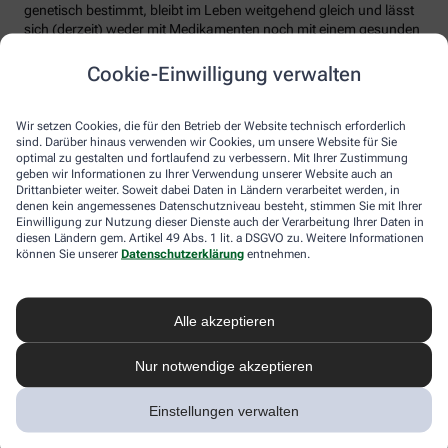
genetisch bestimmt, bleibt im Leben weitgehend gleich und lässt
sich (derzeit) weder mit Medikamenten noch mit einem gesunden
Lebensstil merklich senken (wenngleich Risikofaktoren wie
Rauchen etc. vermieden werden sollten). Experten raten, seinen
Cookie-Einwilligung verwalten
Lp(a)-Wert einmal im Leben bestimmen zu lassen.
4. Hohes Cholesterin betrifft nur ältere
Wir setzen Cookies, die für den Betrieb der Website technisch erforderlich
sind. Darüber hinaus verwenden wir Cookies, um unsere Website für Sie
Menschen
optimal zu gestalten und fortlaufend zu verbessern. Mit Ihrer Zustimmung
geben wir Informationen zu Ihrer Verwendung unserer Website auch an
Falsch. Zwar steigt das Risiko für erhöhte Cholesterinwerte mit
Drittanbieter weiter. Soweit dabei Daten in Ländern verarbeitet werden, in
zunehmendem Alter. Menschen mit sogenannter familiärer
denen kein angemessenes Datenschutzniveau besteht, stimmen Sie mit Ihrer
Einwilligung zur Nutzung dieser Dienste auch der Verarbeitung Ihrer Daten in
Hypercholesterinämie (FH) haben jedoch schon von Geburt an
diesen Ländern gem. Artikel 49 Abs. 1 lit. a DSGVO zu. Weitere Informationen
erhöhte Blutfettwerte. Bei der erblich bedingten
können Sie unserer
Datenschutzerklärung
entnehmen.
Stoffwechselerkrankung sammelt sich durch einen Gendefekt
sehr viel LDL-Cholesterin im Blut an (über 190 bis 500 mg/dl) und
lagert sich an den Wänden der Arterien und Venen ab. Betroffene
entwickeln oft schon im jungen Erwachsenenalter eine
Alle akzeptieren
Arteriosklerose.
Nur notwendige akzeptieren
Unbehandelt erkrankt etwa die Hälfte der Männer schon vor dem
50. Lebensjahr an einer koronaren Herzkrankheit (KHK), die zum
Herzinfarkt oder plötzlichem Herztod führen kann. Frauen sind
Einstellungen verwalten
bis zur Menopause durch Hormone besser geschützt, bei ihnen
sind es rund 30 Prozent bis zum Alter von 60 Jahren. Die familiäre