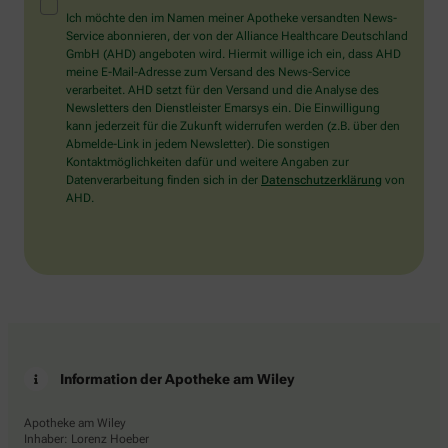
Mensch?
Ich möchte den im Namen meiner Apotheke versandten News-
Dann
Service abonnieren, der von der Alliance Healthcare Deutschland
wählen
GmbH (AHD) angeboten wird. Hiermit willige ich ein, dass AHD
Sie
meine E-Mail-Adresse zum Versand des News-Service
bitte
verarbeitet. AHD setzt für den Versand und die Analyse des
die
Newsletters den Dienstleister Emarsys ein. Die Einwilligung
Tasse.
kann jederzeit für die Zukunft widerrufen werden (z.B. über den
Abmelde-Link in jedem Newsletter). Die sonstigen
Kontaktmöglichkeiten dafür und weitere Angaben zur
Datenverarbeitung finden sich in der
Datenschutzerklärung
von
AHD.
Information der Apotheke am Wiley
Apotheke am Wiley
Inhaber: Lorenz Hoeber