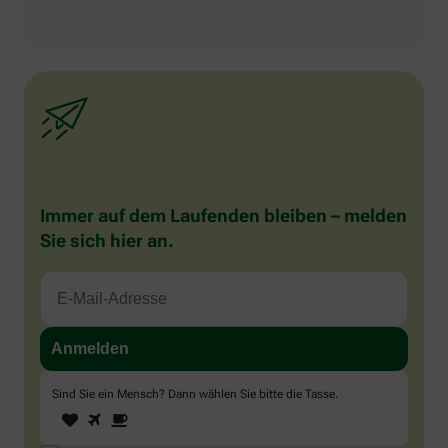
Immer auf dem Laufenden bleiben – melden
Sie sich hier an.
Sind Sie ein Mensch? Dann wählen Sie bitte
die Tasse
.
1
2
3
Sind
Sie
ein