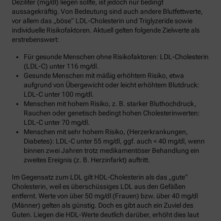
Deziliter (mg/dl) liegen sollte, ist jedoch nur bedingt
aussagekräftig. Von Bedeutung sind auch andere Blutfettwerte,
vor allem das „böse“ LDL-Cholesterin und Triglyzeride sowie
individuelle Risikofaktoren. Aktuell gelten folgende Zielwerte als
erstrebenswert:
Für gesunde Menschen ohne Risikofaktoren: LDL-Cholesterin
(LDL-C) unter 116 mg/dl.
Gesunde Menschen mit mäßig erhöhtem Risiko, etwa
aufgrund von Übergewicht oder leicht erhöhtem Blutdruck:
LDL-C unter 100 mg/dl.
Menschen mit hohem Risiko, z. B. starker Bluthochdruck,
Rauchen oder genetisch bedingt hohen Cholesterinwerten:
LDL-C unter 70 mg/dl.
Menschen mit sehr hohem Risiko, (Herzerkrankungen,
Diabetes): LDL-C unter 55 mg/dl, ggf. auch < 40 mg/dl, wenn
binnen zwei Jahren trotz medikamentöser Behandlung ein
zweites Ereignis (z. B. Herzinfarkt) auftritt.
Im Gegensatz zum LDL gilt HDL-Cholesterin als das „gute“
Cholesterin, weil es überschüssiges LDL aus den Gefäßen
entfernt. Werte von über 50 mg/dl (Frauen) bzw. über 40 mg/dl
(Männer) gelten als günstig. Doch es gibt auch ein Zuviel des
Guten. Liegen die HDL-Werte deutlich darüber, erhöht dies laut