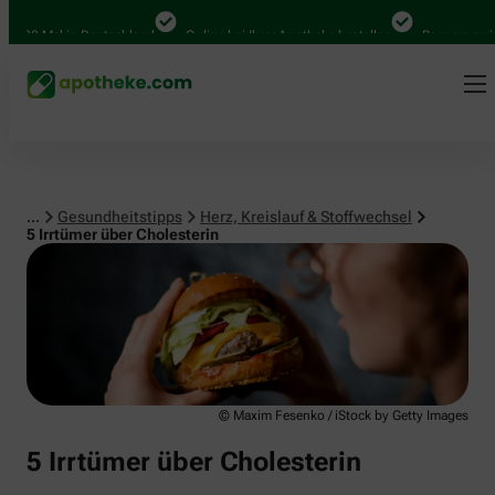
Herz, Kreislauf & Stoffwechsel
0 Mal in Deutschland
Online bei Ihrer Apotheke bestellen
Bequem zwischen
...
Gesundheitstipps
Herz, Kreislauf & Stoffwechsel
5 Irrtümer über Cholesterin
© Maxim Fesenko / iStock by Getty Images
5 Irrtümer über Cholesterin