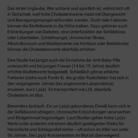
Das ist ein Irrglaube. Wer schlank und sportlich ist, wähnt sich oft
in Sicherheit, weil hohe Cholesterinwerte meist mit Übergewicht
und Bewegungsmangel verbunden werden. Doch viele Faktoren
können die Blutfettwerte in die Höhe treiben. Dazu gehören auch
Erkrankungen wie Diabetes, eine Unterfunktion der Schilddrüse
oder Leberleiden. Schlafmangel, chronischer Stress,
Alkoholkonsum und Medikamente wie Kortison oder Betablocker
können die Cholesterinwerte ebenfalls erhöhen.
Eine Studie hat jüngst auch die Einnahme der Anti-Baby-Pille
untersucht und bei jungen Frauen (14 bis 19 Jahre) deutlich
erhöhte Blutfettwerte festgestellt. Schließlich gibt es erbliche
Faktoren (siehe auch Punkt 4). Als großer Risikofaktor hat sich in
den vergangenen Jahren das sogenannte Lipoprotein(a)
erwiesen, kurz Lp(a). Es transportiert wie LDL ebenfalls
Cholesterin im Blut.
Besonders tückisch: Ein an Lp(a) gebundenes Eiweiß kann sich in
der Gefäßwand ablagern, chronische Entzündungen verursachen
und Blutgerinnsel begünstigen. Laut Studien gehen hohe Lp(a)-
Werte unter anderem mit einem deutlich gesteigerten Risiko für
Herzinfarkt und Schlaganfall einher – oft schon im Alter von unter
50 Jahren. Die Lp(a)-Konzentration im Blut ist überwiegend