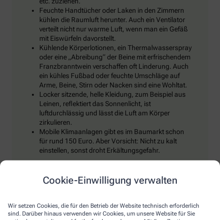
etc. zuziehen.
Feuchte Handtücher oder Laken in den Zimmern
kühlen die Raumluft herunter. Auch ein Ventilator
verteilt nicht nur warme Luft, wenn man ein Gefäß
mit Eiswürfeln davorstellt.
Kühlende Körperlotionen, ein Thermalwasserspray
oder eine „Abreibung“ der Beine mit erfrischendem
Franzbranntwein verschaffen oft Linderung. Auch
ein kühles Fußbad oder feuchte Umschläge auf
Arme, Beine, Stirn oder Nacken sind eine Wohltat.
Locker sitzende, helle Kleidung, zum Beispiel aus
Leinen, reflektiert das Sonnenlicht, ist
luftdurchlässig und lässt die Luft am Körper
zirkulieren.
Mobile Klimaanlagen gibt es im Baumarkt schon
für rund 150 Euro. Aber Vorsicht: Nicht zu kalt
einstellen, sonst droht Erkältungsgefahr.
Cookie-Einwilligung verwalten
Trinken, trinken, trinken!
Wir setzen Cookies, die für den Betrieb der Website technisch erforderlich
sind. Darüber hinaus verwenden wir Cookies, um unsere Website für Sie
Klar, bei Hitze sollten wir reichlich trinken, um den