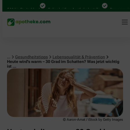
Lebensqualität & Prävention
00 Mal in Deutschland
Online bei Ihrer Apotheke bestellen
Bequem zwischen
...
Gesundheitstipps
Lebensqualität & Prävention
Heute wird’s warm – 30 Grad im Schatten? Was jetzt wichtig
ist …
© Aaron-Amat / iStock by Getty Images