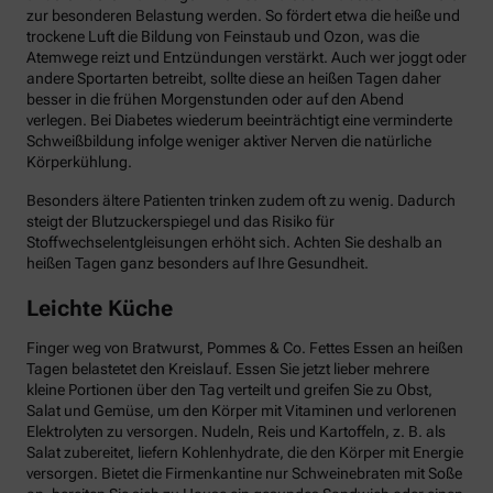
zur besonderen Belastung werden. So fördert etwa die heiße und
trockene Luft die Bildung von Feinstaub und Ozon, was die
Atemwege reizt und Entzündungen verstärkt. Auch wer joggt oder
andere Sportarten betreibt, sollte diese an heißen Tagen daher
besser in die frühen Morgenstunden oder auf den Abend
verlegen. Bei Diabetes wiederum beeinträchtigt eine verminderte
Schweißbildung infolge weniger aktiver Nerven die natürliche
Körperkühlung.
Besonders ältere Patienten trinken zudem oft zu wenig. Dadurch
steigt der Blutzuckerspiegel und das Risiko für
Stoffwechselentgleisungen erhöht sich. Achten Sie deshalb an
heißen Tagen ganz besonders auf Ihre Gesundheit.
Leichte Küche
Finger weg von Bratwurst, Pommes & Co. Fettes Essen an heißen
Tagen belastetet den Kreislauf. Essen Sie jetzt lieber mehrere
kleine Portionen über den Tag verteilt und greifen Sie zu Obst,
Salat und Gemüse, um den Körper mit Vitaminen und verlorenen
Elektrolyten zu versorgen. Nudeln, Reis und Kartoffeln, z. B. als
Salat zubereitet, liefern Kohlenhydrate, die den Körper mit Energie
versorgen. Bietet die Firmenkantine nur Schweinebraten mit Soße