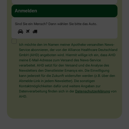
Sind Sie ein Mensch? Dann wählen Sie bitte
das Auto
.
1
2
3
Sind
Sie
ein
Mensch?
Ich möchte den im Namen meiner Apotheke versandten News-
Dann
Service abonnieren, der von der Alliance Healthcare Deutschland
wählen
GmbH (AHD) angeboten wird. Hiermit willige ich ein, dass AHD
Sie
meine E-Mail-Adresse zum Versand des News-Service
bitte
verarbeitet. AHD setzt für den Versand und die Analyse des
das
Newsletters den Dienstleister Emarsys ein. Die Einwilligung
Auto.
kann jederzeit für die Zukunft widerrufen werden (z.B. über den
Abmelde-Link in jedem Newsletter). Die sonstigen
Kontaktmöglichkeiten dafür und weitere Angaben zur
Datenverarbeitung finden sich in der
Datenschutzerklärung
von
AHD.