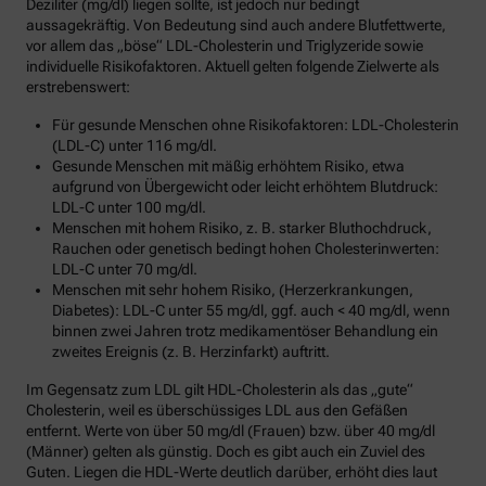
Deziliter (mg/dl) liegen sollte, ist jedoch nur bedingt
aussagekräftig. Von Bedeutung sind auch andere Blutfettwerte,
vor allem das „böse“ LDL-Cholesterin und Triglyzeride sowie
individuelle Risikofaktoren. Aktuell gelten folgende Zielwerte als
erstrebenswert:
Für gesunde Menschen ohne Risikofaktoren: LDL-Cholesterin
(LDL-C) unter 116 mg/dl.
Gesunde Menschen mit mäßig erhöhtem Risiko, etwa
aufgrund von Übergewicht oder leicht erhöhtem Blutdruck:
LDL-C unter 100 mg/dl.
Menschen mit hohem Risiko, z. B. starker Bluthochdruck,
Rauchen oder genetisch bedingt hohen Cholesterinwerten:
LDL-C unter 70 mg/dl.
Menschen mit sehr hohem Risiko, (Herzerkrankungen,
Diabetes): LDL-C unter 55 mg/dl, ggf. auch < 40 mg/dl, wenn
binnen zwei Jahren trotz medikamentöser Behandlung ein
zweites Ereignis (z. B. Herzinfarkt) auftritt.
Im Gegensatz zum LDL gilt HDL-Cholesterin als das „gute“
Cholesterin, weil es überschüssiges LDL aus den Gefäßen
entfernt. Werte von über 50 mg/dl (Frauen) bzw. über 40 mg/dl
(Männer) gelten als günstig. Doch es gibt auch ein Zuviel des
Guten. Liegen die HDL-Werte deutlich darüber, erhöht dies laut