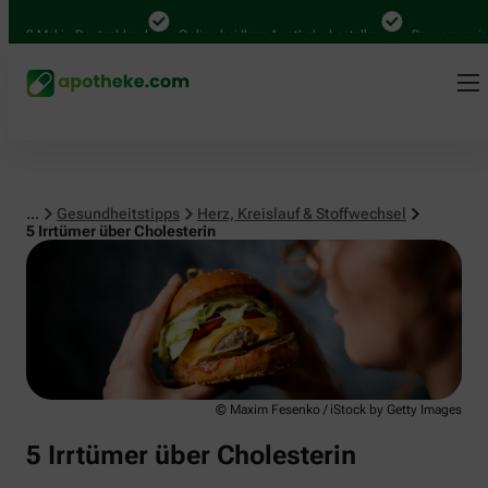
Herz, Kreislauf & Stoffwechsel
0 Mal in Deutschland
Online bei Ihrer Apotheke bestellen
Bequem zwischen 
...
Gesundheitstipps
Herz, Kreislauf & Stoffwechsel
5 Irrtümer über Cholesterin
© Maxim Fesenko / iStock by Getty Images
5 Irrtümer über Cholesterin