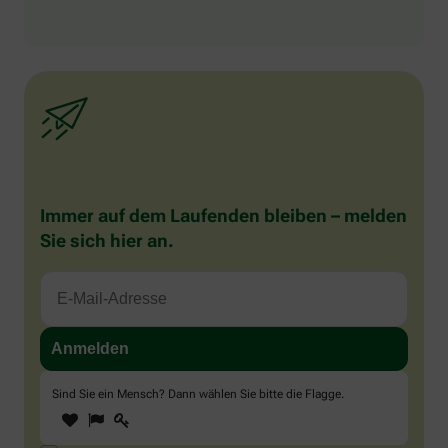
Immer auf dem Laufenden bleiben – melden
Sie sich hier an.
Sind Sie ein Mensch? Dann wählen Sie bitte
die Flagge
.
1
2
3
Sind
Sie
ein