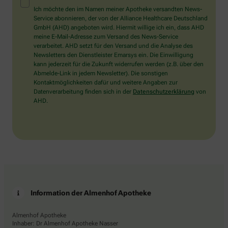
Mensch?
Ich möchte den im Namen meiner Apotheke versandten News-
Dann
Service abonnieren, der von der Alliance Healthcare Deutschland
wählen
GmbH (AHD) angeboten wird. Hiermit willige ich ein, dass AHD
Sie
meine E-Mail-Adresse zum Versand des News-Service
bitte
verarbeitet. AHD setzt für den Versand und die Analyse des
die
Newsletters den Dienstleister Emarsys ein. Die Einwilligung
Flagge.
kann jederzeit für die Zukunft widerrufen werden (z.B. über den
Abmelde-Link in jedem Newsletter). Die sonstigen
Kontaktmöglichkeiten dafür und weitere Angaben zur
Datenverarbeitung finden sich in der
Datenschutzerklärung
von
AHD.
Information der Almenhof Apotheke
Almenhof Apotheke
Inhaber: Dr Almenhof Apotheke Nasser