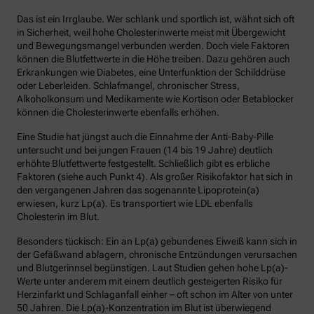
Das ist ein Irrglaube. Wer schlank und sportlich ist, wähnt sich oft
in Sicherheit, weil hohe Cholesterinwerte meist mit Übergewicht
und Bewegungsmangel verbunden werden. Doch viele Faktoren
können die Blutfettwerte in die Höhe treiben. Dazu gehören auch
Erkrankungen wie Diabetes, eine Unterfunktion der Schilddrüse
oder Leberleiden. Schlafmangel, chronischer Stress,
Alkoholkonsum und Medikamente wie Kortison oder Betablocker
können die Cholesterinwerte ebenfalls erhöhen.
Eine Studie hat jüngst auch die Einnahme der Anti-Baby-Pille
untersucht und bei jungen Frauen (14 bis 19 Jahre) deutlich
erhöhte Blutfettwerte festgestellt. Schließlich gibt es erbliche
Faktoren (siehe auch Punkt 4). Als großer Risikofaktor hat sich in
den vergangenen Jahren das sogenannte Lipoprotein(a)
erwiesen, kurz Lp(a). Es transportiert wie LDL ebenfalls
Cholesterin im Blut.
Besonders tückisch: Ein an Lp(a) gebundenes Eiweiß kann sich in
der Gefäßwand ablagern, chronische Entzündungen verursachen
und Blutgerinnsel begünstigen. Laut Studien gehen hohe Lp(a)-
Werte unter anderem mit einem deutlich gesteigerten Risiko für
Herzinfarkt und Schlaganfall einher – oft schon im Alter von unter
50 Jahren. Die Lp(a)-Konzentration im Blut ist überwiegend