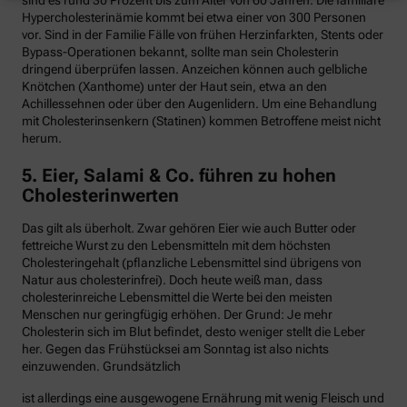
Hypercholesterinämie kommt bei etwa einer von 300 Personen
vor. Sind in der Familie Fälle von frühen Herzinfarkten, Stents oder
Bypass-Operationen bekannt, sollte man sein Cholesterin
dringend überprüfen lassen. Anzeichen können auch gelbliche
Knötchen (Xanthome) unter der Haut sein, etwa an den
Achillessehnen oder über den Augenlidern. Um eine Behandlung
mit Cholesterinsenkern (Statinen) kommen Betroffene meist nicht
herum.
5. Eier, Salami & Co. führen zu hohen
Cholesterinwerten
Das gilt als überholt. Zwar gehören Eier wie auch Butter oder
fettreiche Wurst zu den Lebensmitteln mit dem höchsten
Cholesteringehalt (pflanzliche Lebensmittel sind übrigens von
Natur aus cholesterinfrei). Doch heute weiß man, dass
cholesterinreiche Lebensmittel die Werte bei den meisten
Menschen nur geringfügig erhöhen. Der Grund: Je mehr
Cholesterin sich im Blut befindet, desto weniger stellt die Leber
her. Gegen das Frühstücksei am Sonntag ist also nichts
einzuwenden. Grundsätzlich
ist allerdings eine ausgewogene Ernährung mit wenig Fleisch und