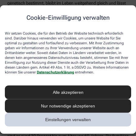
genetisch bestimmt, bleibt im Leben weitgehend gleich und lässt
sich (derzeit) weder mit Medikamenten noch mit einem gesunden
Lebensstil merklich senken (wenngleich Risikofaktoren wie
Cookie-Einwilligung verwalten
Rauchen etc. vermieden werden sollten). Experten raten, seinen
Lp(a)-Wert einmal im Leben bestimmen zu lassen.
Wir setzen Cookies, die für den Betrieb der Website technisch erforderlich
4. Hohes Cholesterin betrifft nur ältere
sind. Darüber hinaus verwenden wir Cookies, um unsere Website für Sie
optimal zu gestalten und fortlaufend zu verbessern. Mit Ihrer Zustimmung
Menschen
geben wir Informationen zu Ihrer Verwendung unserer Website auch an
Drittanbieter weiter. Soweit dabei Daten in Ländern verarbeitet werden, in
Falsch. Zwar steigt das Risiko für erhöhte Cholesterinwerte mit
denen kein angemessenes Datenschutzniveau besteht, stimmen Sie mit Ihrer
zunehmendem Alter. Menschen mit sogenannter familiärer
Einwilligung zur Nutzung dieser Dienste auch der Verarbeitung Ihrer Daten in
diesen Ländern gem. Artikel 49 Abs. 1 lit. a DSGVO zu. Weitere Informationen
Hypercholesterinämie (FH) haben jedoch schon von Geburt an
können Sie unserer
Datenschutzerklärung
entnehmen.
erhöhte Blutfettwerte. Bei der erblich bedingten
Stoffwechselerkrankung sammelt sich durch einen Gendefekt
sehr viel LDL-Cholesterin im Blut an (über 190 bis 500 mg/dl) und
lagert sich an den Wänden der Arterien und Venen ab. Betroffene
Alle akzeptieren
entwickeln oft schon im jungen Erwachsenenalter eine
Arteriosklerose.
Nur notwendige akzeptieren
Unbehandelt erkrankt etwa die Hälfte der Männer schon vor dem
50. Lebensjahr an einer koronaren Herzkrankheit (KHK), die zum
Einstellungen verwalten
Herzinfarkt oder plötzlichem Herztod führen kann. Frauen sind
bis zur Menopause durch Hormone besser geschützt, bei ihnen
sind es rund 30 Prozent bis zum Alter von 60 Jahren. Die familiäre