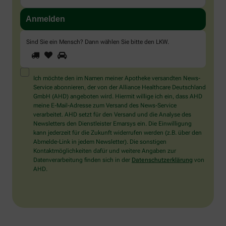
Sind Sie ein Mensch? Dann wählen Sie bitte
den LKW
.
1
2
3
Sind
Sie
ein
Mensch?
Ich möchte den im Namen meiner Apotheke versandten News-
Dann
Service abonnieren, der von der Alliance Healthcare Deutschland
wählen
GmbH (AHD) angeboten wird. Hiermit willige ich ein, dass AHD
Sie
meine E-Mail-Adresse zum Versand des News-Service
bitte
verarbeitet. AHD setzt für den Versand und die Analyse des
den
Newsletters den Dienstleister Emarsys ein. Die Einwilligung
LKW.
kann jederzeit für die Zukunft widerrufen werden (z.B. über den
Abmelde-Link in jedem Newsletter). Die sonstigen
Kontaktmöglichkeiten dafür und weitere Angaben zur
Datenverarbeitung finden sich in der
Datenschutzerklärung
von
AHD.