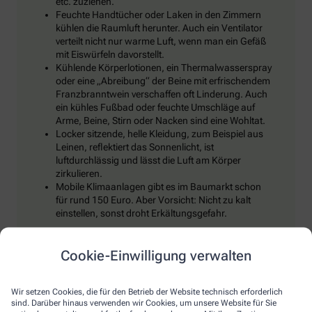
etc. zuziehen.
Feuchte Handtücher oder Laken in den Zimmern
kühlen die Raumluft herunter. Auch ein Ventilator
verteilt nicht nur warme Luft, wenn man ein Gefäß
mit Eiswürfeln davorstellt.
Kühlende Körperlotionen, ein Thermalwasserspray
oder eine „Abreibung“ der Beine mit erfrischendem
Franzbranntwein verschaffen oft Linderung. Auch
ein kühles Fußbad oder feuchte Umschläge auf
Arme, Beine, Stirn oder Nacken sind eine Wohltat.
Locker sitzende, helle Kleidung, zum Beispiel aus
Leinen, reflektiert das Sonnenlicht, ist
luftdurchlässig und lässt die Luft am Körper
zirkulieren.
Mobile Klimaanlagen gibt es im Baumarkt schon
für rund 150 Euro. Aber Vorsicht: Nicht zu kalt
einstellen, sonst droht Erkältungsgefahr.
Cookie-Einwilligung verwalten
Trinken, trinken, trinken!
Wir setzen Cookies, die für den Betrieb der Website technisch erforderlich
sind. Darüber hinaus verwenden wir Cookies, um unsere Website für Sie
Klar, bei Hitze sollten wir reichlich trinken, um den