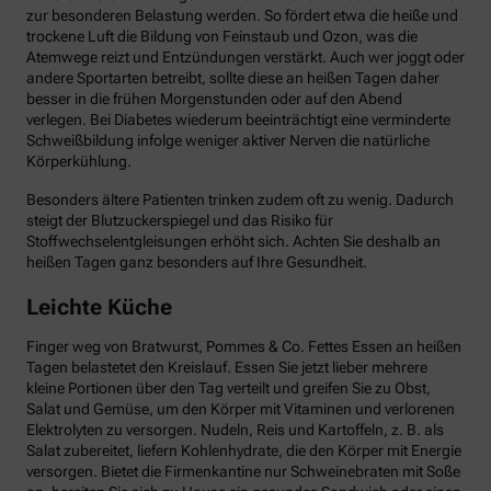
zur besonderen Belastung werden. So fördert etwa die heiße und
trockene Luft die Bildung von Feinstaub und Ozon, was die
Atemwege reizt und Entzündungen verstärkt. Auch wer joggt oder
andere Sportarten betreibt, sollte diese an heißen Tagen daher
besser in die frühen Morgenstunden oder auf den Abend
verlegen. Bei Diabetes wiederum beeinträchtigt eine verminderte
Schweißbildung infolge weniger aktiver Nerven die natürliche
Körperkühlung.
Besonders ältere Patienten trinken zudem oft zu wenig. Dadurch
steigt der Blutzuckerspiegel und das Risiko für
Stoffwechselentgleisungen erhöht sich. Achten Sie deshalb an
heißen Tagen ganz besonders auf Ihre Gesundheit.
Leichte Küche
Finger weg von Bratwurst, Pommes & Co. Fettes Essen an heißen
Tagen belastetet den Kreislauf. Essen Sie jetzt lieber mehrere
kleine Portionen über den Tag verteilt und greifen Sie zu Obst,
Salat und Gemüse, um den Körper mit Vitaminen und verlorenen
Elektrolyten zu versorgen. Nudeln, Reis und Kartoffeln, z. B. als
Salat zubereitet, liefern Kohlenhydrate, die den Körper mit Energie
versorgen. Bietet die Firmenkantine nur Schweinebraten mit Soße