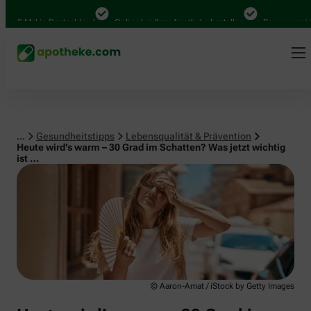
Lebensqualität & Prävention
0 Mal in Deutschland
Online bei Ihrer Apotheke bestellen
Bequem zwischen
...
Gesundheitstipps
Lebensqualität & Prävention
Heute wird’s warm – 30 Grad im Schatten? Was jetzt wichtig
ist …
© Aaron-Amat / iStock by Getty Images