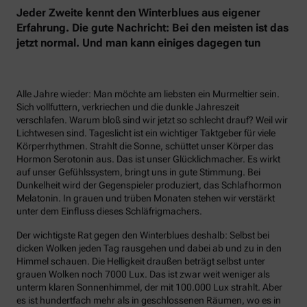
Jeder Zweite kennt den Winterblues aus eigener
Erfahrung. Die gute Nachricht: Bei den meisten ist das
jetzt normal. Und man kann einiges dagegen tun
Alle Jahre wieder: Man möchte am liebsten ein Murmeltier sein.
Sich vollfuttern, verkriechen und die dunkle Jahreszeit
verschlafen. Warum bloß sind wir jetzt so schlecht drauf? Weil wir
Lichtwesen sind. Tageslicht ist ein wichtiger Taktgeber für viele
Körperrhythmen. Strahlt die Sonne, schüttet unser Körper das
Hormon Serotonin aus. Das ist unser Glücklichmacher. Es wirkt
auf unser Gefühlssystem, bringt uns in gute Stimmung. Bei
Dunkelheit wird der Gegenspieler produziert, das Schlafhormon
Melatonin. In grauen und trüben Monaten stehen wir verstärkt
unter dem Einfluss dieses Schläfrigmachers.
Der wichtigste Rat gegen den Winterblues deshalb: Selbst bei
dicken Wolken jeden Tag rausgehen und dabei ab und zu in den
Himmel schauen. Die Helligkeit draußen beträgt selbst unter
grauen Wolken noch 7000 Lux. Das ist zwar weit weniger als
unterm klaren Sonnenhimmel, der mit 100.000 Lux strahlt. Aber
es ist hundertfach mehr als in geschlossenen Räumen, wo es in