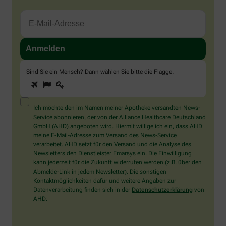
Sind Sie ein Mensch? Dann wählen Sie bitte
die Flagge
.
1
2
3
Sind
Sie
ein
Mensch?
Ich möchte den im Namen meiner Apotheke versandten News-
Dann
Service abonnieren, der von der Alliance Healthcare Deutschland
wählen
GmbH (AHD) angeboten wird. Hiermit willige ich ein, dass AHD
Sie
meine E-Mail-Adresse zum Versand des News-Service
bitte
verarbeitet. AHD setzt für den Versand und die Analyse des
die
Newsletters den Dienstleister Emarsys ein. Die Einwilligung
Flagge.
kann jederzeit für die Zukunft widerrufen werden (z.B. über den
Abmelde-Link in jedem Newsletter). Die sonstigen
Kontaktmöglichkeiten dafür und weitere Angaben zur
Datenverarbeitung finden sich in der
Datenschutzerklärung
von
AHD.