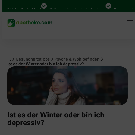
Psyche & Wohlbefinden
00 Mal in Deutschland
Online bei Ihrer Apotheke bestellen
Bequem zwische
...
Gesundheitstipps
Psyche & Wohlbefinden
Ist es der Winter oder bin ich depressiv?
Ist es der Winter oder bin ich
depressiv?