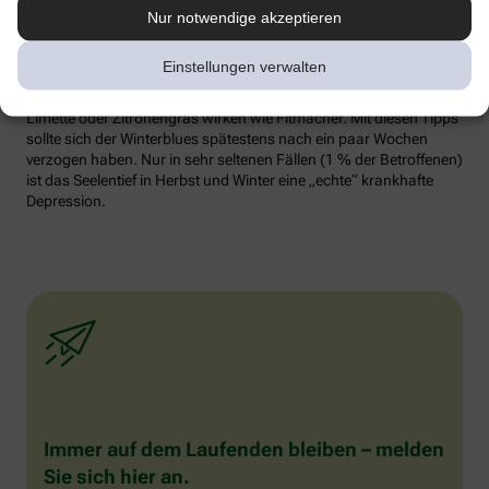
Erinnerungen vom Urlaub schwelgen. Fotos anschauen. Die
Nur notwendige akzeptieren
passende Musik dazu hören und vielleicht sogar spontan dazu
tanzen. Auch gut: Schnuppern Sie sich froh. Die
Einstellungen verwalten
Geruchsrezeptoren der Nase sind direkt mit dem Teil des Gehirns
verbunden, in denen Gefühle entstehen. Frische Düfte wie Zitrone,
Limette oder Zitronengras wirken wie Fitmacher. Mit diesen Tipps
sollte sich der Winterblues spätestens nach ein paar Wochen
verzogen haben. Nur in sehr seltenen Fällen (1 % der Betroffenen)
ist das Seelentief in Herbst und Winter eine „echte“ krankhafte
Depression.
Immer auf dem Laufenden bleiben – melden
Sie sich hier an.