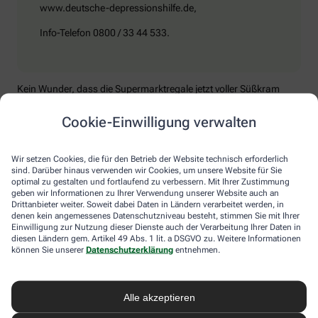
www.deutsche-depressionshilfe.de,
Info-Telefon 0800 / 33 44 533.
Kein Wunder, dass die Supermarktregale jetzt voller Süßkram
sind. Schokolade macht tatsächlich glücklich. In ihr stecken
Zucker – also Kohlenhydrate – und die Aminosäure Tryptophan.
Cookie-Einwilligung verwalten
Das sind Substanzen, aus denen der Körper das Happy-Hormon
Serotonin herstellt, das ihm jetzt fehlt. Die „Nebenwirkung“
Gewichtszunahme trägt allerdings nicht dazu bei, dass man sich
Wir setzen Cookies, die für den Betrieb der Website technisch erforderlich
besser fühlt. Mediziner raten, besser zu B-Vitaminen zu greifen.
sind. Darüber hinaus verwenden wir Cookies, um unsere Website für Sie
optimal zu gestalten und fortlaufend zu verbessern. Mit Ihrer Zustimmung
Die liefern unter anderem Baustoffe für Serotonin, fördern den
geben wir Informationen zu Ihrer Verwendung unserer Website auch an
Energiestoffwechsel und unterstützen die Stressverarbeitung.
Drittanbieter weiter. Soweit dabei Daten in Ländern verarbeitet werden, in
denen kein angemessenes Datenschutzniveau besteht, stimmen Sie mit Ihrer
Kontraproduktiv beim Wintertief: sich einzuigeln und
Einwilligung zur Nutzung dieser Dienste auch der Verarbeitung Ihrer Daten in
zurückzuziehen. Im Gegenteil: Aktiv zu bleiben, mit Familie und
diesen Ländern gem. Artikel 49 Abs. 1 lit. a DSGVO zu. Weitere Informationen
Freunden etwas zu unternehmen, viel frische Luft zu tanken und
können Sie unserer
Datenschutzerklärung
entnehmen.
sich zum Beispiel mit seinem Hobby intensiv zu beschäftigen, hebt
die Laune. Dabei hilft, sich jeden Sonntag zu notieren, was man in
der kommenden Woche Schönes machen will.
Alle akzeptieren
Sommer-Feeling lässt sich auch zurückholen: mit anderen in