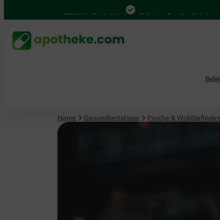
Psyche & Wohlbefinden
4.000 Mal in Deutschland
Online bei Ihrer Apotheke bestellen
Beli
Home
Gesundheitstipps
Psyche & Wohlbefinde