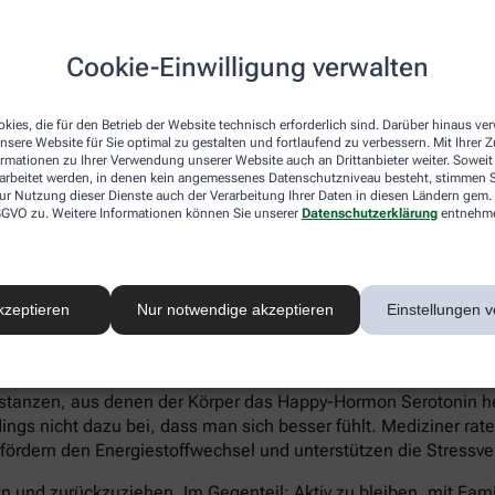
atienten eher Ein- und Durchschlafstörungen anstatt eines hö
Cookie-Einwilligung verwalten
 statt Heißhungerattacken. Ein Anzeichen für eine Depression 
können sich zu kaum etwas aufraffen und sind permanent ersch
kies, die für den Betrieb der Website technisch erforderlich sind. Darüber hinaus v
Suizidgedanken sind typisch.
nsere Website für Sie optimal zu gestalten und fortlaufend zu verbessern. Mit Ihrer
ormationen zu Ihrer Verwendung unserer Website auch an Drittanbieter weiter. Soweit
on – auch wenn ein Angehöriger betroffen ist – sollte man sic
rarbeitet werden, in denen kein angemessenes Datenschutzniveau besteht, stimmen Si
ur Nutzung dieser Dienste auch der Verarbeitung Ihrer Daten in diesen Ländern gem. 
iftung Deutsche Depressionshilfe auf:
 DSGVO zu. Weitere Informationen können Sie unserer
Datenschutzerklärung
entnehm
kzeptieren
Nur notwendige akzeptieren
Einstellungen v
voller Süßkram sind. Schokolade macht tatsächlich glücklich. I
tanzen, aus denen der Körper das Happy-Hormon Serotonin herst
gs nicht dazu bei, dass man sich besser fühlt. Mediziner rate
 fördern den Energiestoffwechsel und unterstützen die Stressve
eln und zurückzuziehen. Im Gegenteil: Aktiv zu bleiben, mit Fa