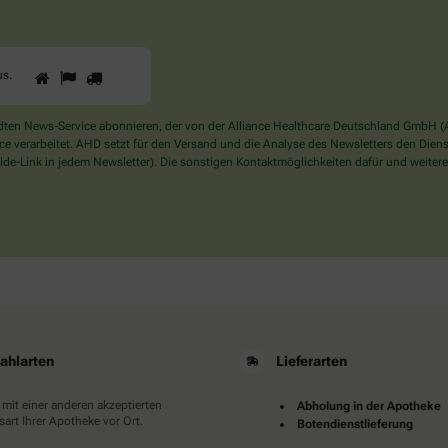
1
2
3
Sind
us
.
Sie
ein
Mensch?
en News-Service abonnieren, der von der Alliance Healthcare Deutschland GmbH (AH
Dann
verarbeitet. AHD setzt für den Versand und die Analyse des Newsletters den Dienstle
wählen
de-Link in jedem Newsletter). Die sonstigen Kontaktmöglichkeiten dafür und weitere
Sie
bitte
das
Haus.
ahlarten
Lieferarten
 mit einer anderen akzeptierten
Abholung in der Apotheke
art Ihrer Apotheke vor Ort.
Botendienstlieferung