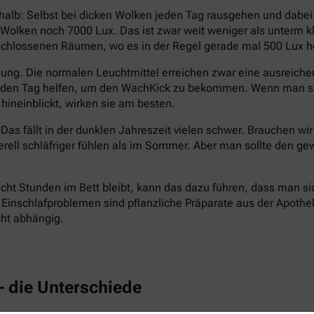
halb: Selbst bei dicken Wolken jeden Tag rausgehen und dabe
en Wolken noch 7000 Lux. Das ist zwar weit weniger als unterm
eschlossenen Räumen, wo es in der Regel gerade mal 500 Lux hel
ng. Die normalen Leuchtmittel erreichen zwar eine ausreichend
n den Tag helfen, um den WachKick zu bekommen. Wenn man si
hineinblickt, wirken sie am besten.
Das fällt in der dunklen Jahreszeit vielen schwer. Brauchen wi
erell schläfriger fühlen als im Sommer. Aber man sollte den
cht Stunden im Bett bleibt, kann das dazu führen, dass man si
inschlafproblemen sind pflanzliche Präparate aus der Apotheke 
cht abhängig.
– die Unterschiede