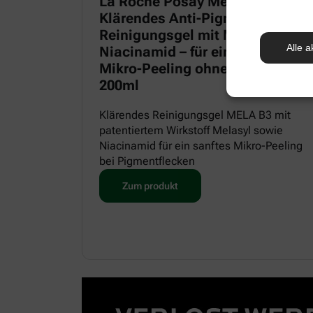
La Roche Posay Mela B3
Klärendes Anti-Pigmentflecken
Reinigungsgel mit Melasyl und
Alle a
Niacinamid – für ein sanftes
Mikro-Peeling ohne Irritationen,
200ml
Klärendes Reinigungsgel MELA B3 mit
patentiertem Wirkstoff Melasyl sowie
Niacinamid für ein sanftes Mikro-Peeling
bei Pigmentflecken
Zum produkt