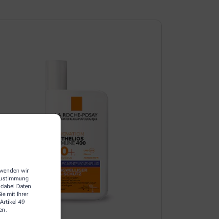
erwenden wir
 Zustimmung
 dabei Daten
e mit Ihrer
Artikel 49
en.