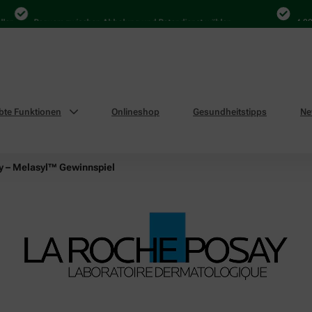
Bequem zwischen Abholung und Botendienst wählen
4.000 Mal in
ebte Funktionen
Onlineshop
Gesundheitstipps
Ne
y – Melasyl™ Gewinnspiel