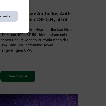
La Roche Posay Anthelios Anti-
erwalten
Pigmentflecken LSF 50+, 50ml
Das ANTHELIOS Anti-Pigmentflecken Fluid
UV Mune 400 LSF 50+ bietet einen sehr
hohen Schutz vor den Auswirkungen der
UVA- und UVB-Strahlung sowie
langwelligem UVA.
Zum Produkt