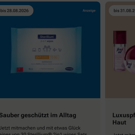
bis 28.08.2026
bis 31.08.
Sauber geschützt im Alltag
Luxuspf
Haut
Jetzt mitmachen und mit etwas Glück
eines von 30 Sterillium® 2in1 wipes Sets