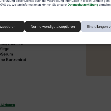
ur Nutzung dieser Dienste auch der Verarbeitung Ihrer Daten in diesen Ländern gem. 
 DSGVO zu. Weitere Informationen können Sie unserer
Datenschutzerklärung
entnehm
 intensive Pflege und Feuchtigkeit. Die
®
 Lift Gesichtspflege und dem frei öl
autgefühl und gepflegte Ausstrahlung.
kzeptieren
Nur notwendige akzeptieren
Einstellungen v
it folgendem Inhalt:
Pflege LSF 15
flege
ivSerum
-One Konzentrat
 Aktionen