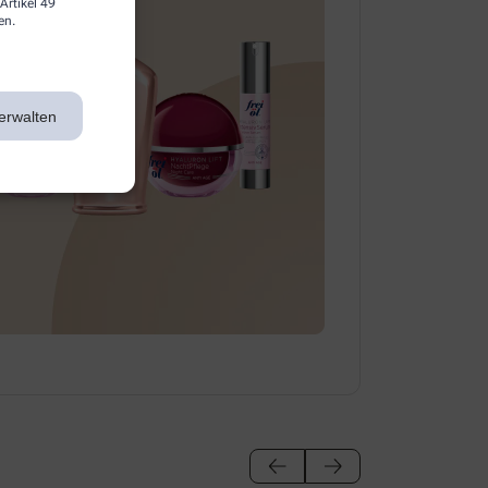
Artikel 49
en.
erwalten