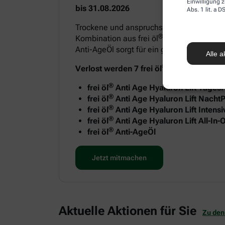
Einwilligung z
bis 31.08.2026
Abs. 1 lit. a
Trockene und anspruchsvolle Haut benötigt
®
Kombination aus frei öl
Anti Age Hyaluron
Anti-AgeÖl sorgt für ein geschmeidiges H
Alle a
®
Verlost werden 7 frei öl
Anti-Age Sets m
®
frei öl
Anti Age Hyaluron Lift Tages
®
frei öl
Anti Age Hyaluron Lift NachtP
®
frei öl
Anti Age Hyaluron Lift Intens
®
frei öl
Anti Age Hyaluron Lift All-In
®
frei öl
Anti-AgeÖl
Jetzt mitmachen
Aktuelle Aktionen für Sie
Zu den