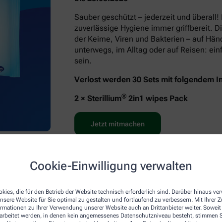
Sauber geschützt – jederzeit und überall!
zuverlässige Hygiene immer griffbereit. D
der Keime, Viren und Bakterien – auf Hä
unterwegs, im Alltag oder auf Reisen: e
sein.
Verlost werden 30 Sets mit folgendem In
®
2 × Sterillium
2in1 wipes Pack
Jetzt mitmachen
Cookie-Einwilligung verwalten
kies, die für den Betrieb der Website technisch erforderlich sind. Darüber hinaus v
nsere Website für Sie optimal zu gestalten und fortlaufend zu verbessern. Mit Ihrer
ormationen zu Ihrer Verwendung unserer Website auch an Drittanbieter weiter. Soweit
rarbeitet werden, in denen kein angemessenes Datenschutzniveau besteht, stimmen Si