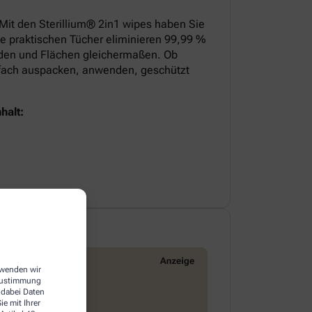
 Mit den Sterillium® 2in1 wipes haben Sie
ie praktischen Tücher eliminieren 99,99 %
nden und Flächen gleichermaßen. Ob
infach auspacken, anwenden, geschützt
halt:
erwenden wir
 Zustimmung
 dabei Daten
e mit Ihrer