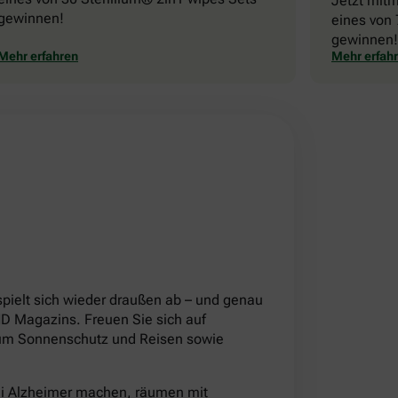
Jetzt mit
gewinnen!
eines von 
gewinnen!
Mehr erfahren
Mehr erfah
!
pielt sich wieder draußen ab – und genau
 Magazins. Freuen Sie sich auf
d um Sonnenschutz und Reisen sowie
ei Alzheimer machen, räumen mit