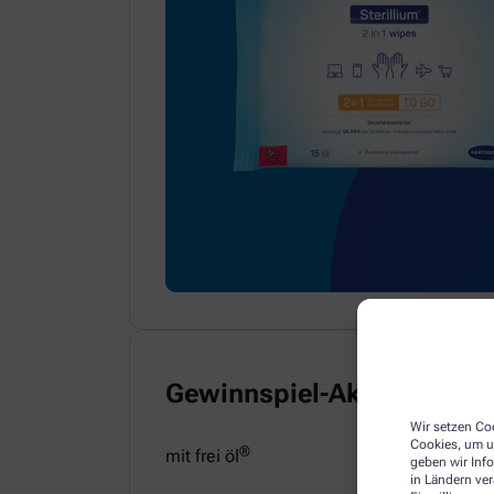
Gewinnspiel-Aktion
Wir setzen Coo
Cookies, um u
®
mit frei öl
geben wir Inf
in Ländern ve