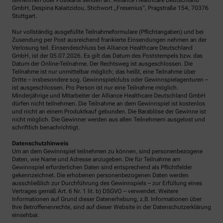
teilnehmen oder Postkarte senden an: Alliance Healthcare Deutschland
GmbH, Despina Kalaitzidou, Stichwort „Fresenius“, Pragstraße 154, 70376
Stuttgart.
Nur vollständig ausgefüllte Teilnahmeformulare (Pflichtangaben) und bei
Zusendung per Post ausreichend frankierte Einsendungen nehmen an der
Verlosung teil. Einsendeschluss bei Alliance Healthcare Deutschland
GmbH, ist der 05.07.2026. Es gilt das Datum des Poststempels bzw. das
Datum der Online-Teilnahme. Der Rechtsweg ist ausgeschlossen. Die
Teilnahme ist nur unmittelbar möglich; das heißt, eine Teilnahme über
Dritte – insbesondere sog. Gewinnspielclubs oder Gewinnspielagenturen –
ist ausgeschlossen. Pro Person ist nur eine Teilnahme möglich.
Minderjährige und Mitarbeiter der Alliance Healthcare Deutschland GmbH
dürfen nicht teilnehmen. Die Teilnahme an dem Gewinnspiel ist kostenlos
und nicht an einem Produktkauf gebunden. Die Barablöse der Gewinne ist
nicht möglich. Die Gewinner werden aus allen Teilnehmern ausgelost und
schriftlich benachrichtigt.
Datenschutzhinweis
Um an dem Gewinnspiel teilnehmen zu können, sind personenbezogene
Daten, wie Name und Adresse anzugeben. Die für Teilnahme am
Gewinnspiel erforderlichen Daten sind entsprechend als Pflichtfelder
gekennzeichnet. Die erhobenen personenbezogenen Daten werden
ausschließlich zur Durchführung des Gewinnspiels – zur Erfüllung eines
Vertrages gemäß Art. 6 Nr. 1 lit. b) DSGVO – verwendet. Weitere
Informationen auf Grund dieser Datenerhebung, z.B. Informationen über
Ihre Betroffenenrechte, sind auf dieser Website in der Datenschutzerklärung
einsehbar.