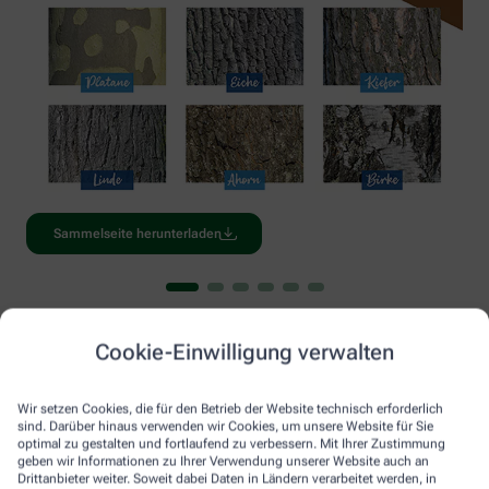
Sammelseite herunterladen
Kennst du schon alle unsere Gesund Kids
Ausgaben?
Cookie-Einwilligung verwalten
Du hast noch nicht genug von Gesund Kids? Dann entdecke
Wir setzen Cookies, die für den Betrieb der Website technisch erforderlich
unsere anderen Ausgaben von Gesund Kids mit vielen
sind. Darüber hinaus verwenden wir Cookies, um unsere Website für Sie
optimal zu gestalten und fortlaufend zu verbessern. Mit Ihrer Zustimmung
spannenden Fakten und Geschichten rund ums Thema Natur
geben wir Informationen zu Ihrer Verwendung unserer Website auch an
und Gesundheit.
Drittanbieter weiter. Soweit dabei Daten in Ländern verarbeitet werden, in