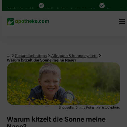
Allergien & Immunsystem
000 Mal in Deutschland
Online bei Ihrer Apotheke bestellen
Bequem zwisch
...
Gesundheitstipps
Allergien & Immunsystem
Warum kitzelt die Sonne meine Nase?
Bildquelle: Dmitry Potashkin istockphoto
Warum kitzelt die Sonne meine
Nase?