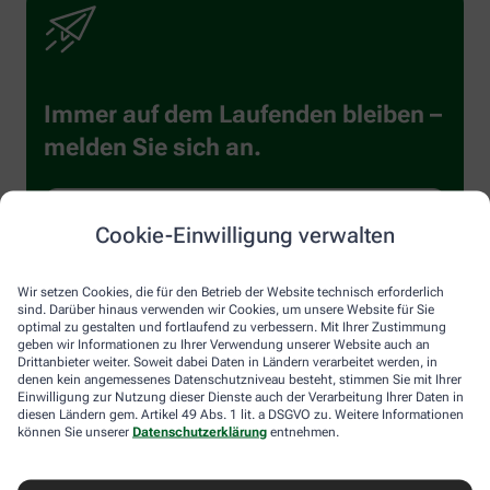
Immer auf dem Laufenden bleiben –
melden Sie sich an.
Cookie-Einwilligung verwalten
Wir setzen Cookies, die für den Betrieb der Website technisch erforderlich
sind. Darüber hinaus verwenden wir Cookies, um unsere Website für Sie
Sind Sie ein Mensch? Dann wählen Sie bitte
den LKW
.
optimal zu gestalten und fortlaufend zu verbessern. Mit Ihrer Zustimmung
1
2
3
Sind
geben wir Informationen zu Ihrer Verwendung unserer Website auch an
Sie
Drittanbieter weiter. Soweit dabei Daten in Ländern verarbeitet werden, in
denen kein angemessenes Datenschutzniveau besteht, stimmen Sie mit Ihrer
ein
Einwilligung zur Nutzung dieser Dienste auch der Verarbeitung Ihrer Daten in
Mensch?
Ich willige hiermit ein, dass meine personenbezogenen Daten
diesen Ländern gem. Artikel 49 Abs. 1 lit. a DSGVO zu. Weitere Informationen
Dann
von der Alliance Healthcare Deutschland GmbH (AHD) und vom
können Sie unserer
Datenschutzerklärung
entnehmen.
wählen
Dienstleister Emarsys zum Versand des Newsletters und der
Sie
Analyse der Newsletter verarbeitet werden. Die Einwilligung
bitte
kann ich jederzeit gegenüber AHD für die Zukunft widerrufen