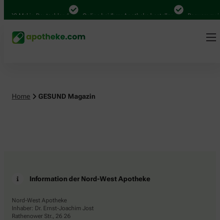
4.000 Mal in Deutschland
Online bei Ihrer Apotheke bestellen
Bequem zwis
Home
GESUND Magazin
Information der Nord-West Apotheke
Nord-West Apotheke
Inhaber: Dr. Ernst-Joachim Jost
Rathenower Str., 26 26