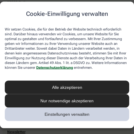
10559 Berlin
Sie haben Fragen?
Cookie-Einwilligung verwalten
Kontaktieren Sie uns direkt.
Wir setzen Cookies, die für den Betrieb der Website technisch erforderlich
sind. Darüber hinaus verwenden wir Cookies, um unsere Website für Sie
optimal zu gestalten und fortlaufend zu verbessern. Mit Ihrer Zustimmung
Zahlarten
geben wir Informationen zu Ihrer Verwendung unserer Website auch an
Drittanbieter weiter. Soweit dabei Daten in Ländern verarbeitet werden, in
Bar oder mit einer anderen akzeptierten Zahlungsart Ihrer Apotheke vor Ort.
denen kein angemessenes Datenschutzniveau besteht, stimmen Sie mit Ihrer
Einwilligung zur Nutzung dieser Dienste auch der Verarbeitung Ihrer Daten in
diesen Ländern gem. Artikel 49 Abs. 1 lit. a DSGVO zu. Weitere Informationen
können Sie unserer
Datenschutzerklärung
entnehmen.
Lieferarten
Alle akzeptieren
Abholung in der Apotheke
Botendienstlieferung
Nur notwendige akzeptieren
Einstellungen verwalten
apotheke.com Informationen
Newsletter