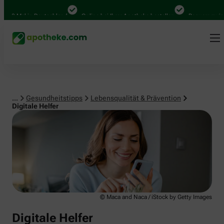
Lebensqualität & Prävention
0 Mal in Deutschland
Online bei Ihrer Apotheke bestellen
Bequem zwischen
...
Gesundheitstipps
Lebensqualität & Prävention
Digitale Helfer
© Maca and Naca / iStock by Getty Images
Digitale Helfer