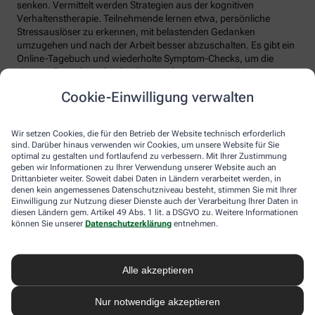
senken. Vermittelt werden Strategien aus der kognitiven
Verhaltenstherapie. Teilnehmende lernen etwa, persönliche
Stressauslöser zu erkennen, mit belastenden Gedanken
umzugehen und nach der Arbeit besser abzuschalten. Es gibt ein
Online-Tagebuch und wiederholte Symptom-Checks, um die
eigenen Fortschritte beobachten und auswerten zu können.
Cookie-Einwilligung verwalten
Migräne-App: Hilfe bei Kopfschmerzen
Schlaf, Ernährung, Bewegung, Stress … All das kann Einfluss auf
Wir setzen Cookies, die für den Betrieb der Website technisch erforderlich
schmerzhafte Migräne-Attacken haben. Mit der Migräne-App der
sind. Darüber hinaus verwenden wir Cookies, um unsere Website für Sie
renommierten Schmerzklinik Kiel lässt sich übersichtlich
optimal zu gestalten und fortlaufend zu verbessern. Mit Ihrer Zustimmung
festhalten, wann die Anfälle mit welchen Symptomen auftreten.
geben wir Informationen zu Ihrer Verwendung unserer Website auch an
Drittanbieter weiter. Soweit dabei Daten in Ländern verarbeitet werden, in
Das kann helfen, persönliche Muster zu erkennen und die
denen kein angemessenes Datenschutzniveau besteht, stimmen Sie mit Ihrer
Attacken besser zu behandeln, etwa durch den optimalen
Einwilligung zur Nutzung dieser Dienste auch der Verarbeitung Ihrer Daten in
Einnahmezeitpunkt von Migräne-Medikamenten. Darüber hinaus
diesen Ländern gem. Artikel 49 Abs. 1 lit. a DSGVO zu. Weitere Informationen
stellt die App viele nützliche Informationen zu Migräne bereit
können Sie unserer
Datenschutzerklärung
entnehmen.
sowie aktive Verfahren zur Entspannung und Stressbewältigung.
Aimo gesund bewegt: Digitaler Personal
Alle akzeptieren
Trainer
Nur notwendige akzeptieren
Trainings-Apps gibt es viele. Diese hier ist anders. Kern des