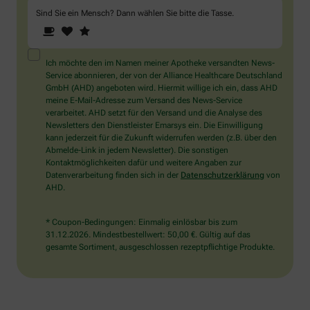
Sind Sie ein Mensch? Dann wählen Sie bitte
die Tasse
.
1
2
3
Sind
Sie
ein
Mensch?
Ich möchte den im Namen meiner Apotheke versandten News-
Dann
Service abonnieren, der von der Alliance Healthcare Deutschland
wählen
GmbH (AHD) angeboten wird. Hiermit willige ich ein, dass AHD
Sie
meine E-Mail-Adresse zum Versand des News-Service
bitte
verarbeitet. AHD setzt für den Versand und die Analyse des
die
Newsletters den Dienstleister Emarsys ein. Die Einwilligung
Tasse.
kann jederzeit für die Zukunft widerrufen werden (z.B. über den
Abmelde-Link in jedem Newsletter). Die sonstigen
Kontaktmöglichkeiten dafür und weitere Angaben zur
Datenverarbeitung finden sich in der
Datenschutzerklärung
von
AHD.
* Coupon-Bedingungen: Einmalig einlösbar bis zum
31.12.2026. Mindestbestellwert: 50,00 €. Gültig auf das
gesamte Sortiment, ausgeschlossen rezeptpflichtige Produkte.