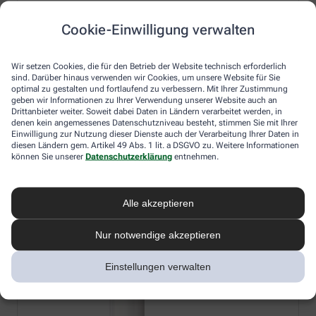
Cookie-Einwilligung verwalten
La Roche Posay Mela B3 Serum mit
patentiertem Wirkstoff Melasyl gegen
Wir setzen Cookies, die für den Betrieb der Website technisch erforderlich
sind. Darüber hinaus verwenden wir Cookies, um unsere Website für Sie
Pigmentflecken und Niacinamid, 30ml
optimal zu gestalten und fortlaufend zu verbessern. Mit Ihrer Zustimmung
geben wir Informationen zu Ihrer Verwendung unserer Website auch an
Anti-Pigmentflecken-Serum mit patentiertem Melasyl zur
Drittanbieter weiter. Soweit dabei Daten in Ländern verarbeitet werden, in
Regulierung von Melanin und 10 % Niacinamid für eine
denen kein angemessenes Datenschutzniveau besteht, stimmen Sie mit Ihrer
Einwilligung zur Nutzung dieser Dienste auch der Verarbeitung Ihrer Daten in
entzündungshemmende und beruhigende Wirkung.
diesen Ländern gem. Artikel 49 Abs. 1 lit. a DSGVO zu. Weitere Informationen
Zum Produkt
können Sie unserer
Datenschutzerklärung
entnehmen.
Alle akzeptieren
Nur notwendige akzeptieren
Einstellungen verwalten