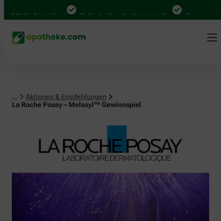
al in Deutschland
Online bei Ihrer Apotheke bestellen
Bequem zwischen Ab
...
Aktionen & Empfehlungen
La Roche Posay – Melasyl™ Gewinnspiel