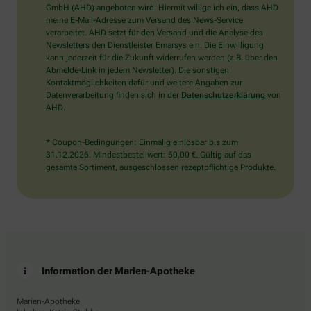
wählen
GmbH (AHD) angeboten wird. Hiermit willige ich ein, dass AHD
Sie
meine E-Mail-Adresse zum Versand des News-Service
bitte
verarbeitet. AHD setzt für den Versand und die Analyse des
die
Newsletters den Dienstleister Emarsys ein. Die Einwilligung
Tasse.
kann jederzeit für die Zukunft widerrufen werden (z.B. über den
Abmelde-Link in jedem Newsletter). Die sonstigen
Kontaktmöglichkeiten dafür und weitere Angaben zur
Datenverarbeitung finden sich in der
Datenschutzerklärung
von
AHD.
* Coupon-Bedingungen: Einmalig einlösbar bis zum
31.12.2026. Mindestbestellwert: 50,00 €. Gültig auf das
gesamte Sortiment, ausgeschlossen rezeptpflichtige Produkte.
Information der Marien-Apotheke
Marien-Apotheke