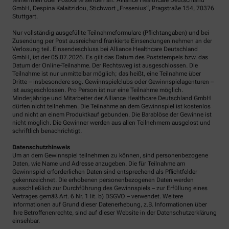
teilnehmen oder Postkarte senden an: Alliance Healthcare Deutschland
GmbH, Despina Kalaitzidou, Stichwort „Fresenius“, Pragstraße 154, 70376
Stuttgart.
Nur vollständig ausgefüllte Teilnahmeformulare (Pflichtangaben) und bei
Zusendung per Post ausreichend frankierte Einsendungen nehmen an der
Verlosung teil. Einsendeschluss bei Alliance Healthcare Deutschland
GmbH, ist der 05.07.2026. Es gilt das Datum des Poststempels bzw. das
Datum der Online-Teilnahme. Der Rechtsweg ist ausgeschlossen. Die
Teilnahme ist nur unmittelbar möglich; das heißt, eine Teilnahme über
Dritte – insbesondere sog. Gewinnspielclubs oder Gewinnspielagenturen –
ist ausgeschlossen. Pro Person ist nur eine Teilnahme möglich.
Minderjährige und Mitarbeiter der Alliance Healthcare Deutschland GmbH
dürfen nicht teilnehmen. Die Teilnahme an dem Gewinnspiel ist kostenlos
und nicht an einem Produktkauf gebunden. Die Barablöse der Gewinne ist
nicht möglich. Die Gewinner werden aus allen Teilnehmern ausgelost und
schriftlich benachrichtigt.
Datenschutzhinweis
Um an dem Gewinnspiel teilnehmen zu können, sind personenbezogene
Daten, wie Name und Adresse anzugeben. Die für Teilnahme am
Gewinnspiel erforderlichen Daten sind entsprechend als Pflichtfelder
gekennzeichnet. Die erhobenen personenbezogenen Daten werden
ausschließlich zur Durchführung des Gewinnspiels – zur Erfüllung eines
Vertrages gemäß Art. 6 Nr. 1 lit. b) DSGVO – verwendet. Weitere
Informationen auf Grund dieser Datenerhebung, z.B. Informationen über
Ihre Betroffenenrechte, sind auf dieser Website in der Datenschutzerklärung
einsehbar.