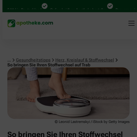
Herz, Kreislauf & Stoffwechsel
00 Mal in Deutschland
Online bei Ihrer Apotheke bestellen
Bequem zwischen
...
Gesundheitstipps
Herz, Kreislauf & Stoffwechsel
So bringen Sie Ihren Stoffwechsel auf Trab
© Leonid Lastremskyi / iStock by Getty Images
So bringen Sie Ihren Stoffwechsel