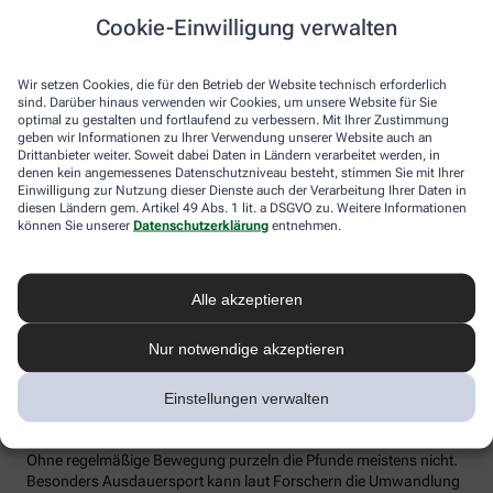
Cookie-Einwilligung verwalten
Vergessen Sie häufige Diäten, dadurch wird der Stoffwechsel
eher träge, weil sich der Körper auf einen niedrigeren
Energiebedarf einstellt. Auch Fast Food und Fertiggerichte sollten
Wir setzen Cookies, die für den Betrieb der Website technisch erforderlich
vom Speiseplan gestrichen werden. Studien zeigen, dass der
sind. Darüber hinaus verwenden wir Cookies, um unsere Website für Sie
optimal zu gestalten und fortlaufend zu verbessern. Mit Ihrer Zustimmung
Körper bei der Verarbeitung von hochverarbeiteten Lebensmitteln
geben wir Informationen zu Ihrer Verwendung unserer Website auch an
weniger Energie benötigt als für unverarbeitete.
Drittanbieter weiter. Soweit dabei Daten in Ländern verarbeitet werden, in
denen kein angemessenes Datenschutzniveau besteht, stimmen Sie mit Ihrer
Tim Hollstein rät zu einer proteinreichen Ernährung (Vorsicht bei
Einwilligung zur Nutzung dieser Dienste auch der Verarbeitung Ihrer Daten in
Vorerkrankungen wie Nierenleiden!). Denn Proteine sind nicht nur
diesen Ländern gem. Artikel 49 Abs. 1 lit. a DSGVO zu. Weitere Informationen
gut für den Muskelaufbau, der Körper benötigt auch viel Energie,
können Sie unserer
Datenschutzerklärung
entnehmen.
um Eiweiß abzubauen. Das regt den Stoffwechsel an. Proteine
stecken vor allem in magerem Fleisch, Fisch und Milchprodukten
wie Quark und Skyr. Auch sogenannte thermogene Lebensmittel
Alle akzeptieren
wie Chilis oder Ingwer können das braune Fettgewebe aktivieren
und den Energieverbrauch erhöhen.
Nur notwendige akzeptieren
In Bewegung kommen
Einstellungen verwalten
Der richtige Mix macht’s
Ohne regelmäßige Bewegung purzeln die Pfunde meistens nicht.
Besonders Ausdauersport kann laut Forschern die Umwandlung