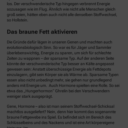
los. Der verschwenderische Typ hingegen verbrennt Energie
sozusagen wie im Flug. Ähnlich wie nicht alle Menschen gleich
groß seien, hätten eben auch nicht alle denselben Stoffwechsel,
so Hollstein.
Das braune Fett aktivieren
Die Gründe dafür lägen in unseren Genen und machten auch
evolutionsbiologisch Sinn. So war es für Jäger und Sammler
überlebenswichtig, Energie zu sparen, um sich für schlechte
Zeiten zu wappnen – der sparsame Typ. Auf der anderen Seite
könnte der verschwenderische Typ besser an Kälte angepasst
gewesen sein: Anstatt überschüssige Energie als Fettdepots
einzulagern, gibt sein Körper sie als Wärme ab. Sparsame Typen
essen also nicht unbedingt mehr, sie gehen nur grundlegend
anders mit Energie um. Auch Hormone spielten eine Rolle. So sei
etwa das „Hungerhormon“ Ghrelin bei den Verschwendern
weniger stark ausgeprägt.
Gene, Hormone – also ist man seinem Stoffwechsel-Schicksal
machtlos ausgeliefert? Nein, denn hier kommt das sogenannte
braune Fettgewebe ins Spiel. Es befindet sich im Bereich des
Schlüsselbeins und des Nackens und ist eine Art körpereigene