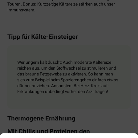
Touren. Bonus: Kurzzeitige Kältereize stärken auch unser
Immunsystem.
Tipp für Kälte-Einsteiger
Wer ungern kalt duscht: Auch moderate Kältereize
reichen aus, um den Stoffwechsel zu stimulieren und
das braune Fettgewebe zu aktivieren. So kann man
sich zum Beispiel beim Spazierengehen einfach etwas
dünner anziehen. Ansonsten: Bei Herz-Kreislauf-
Erkrankungen unbedingt vorher den Arzt fragen!
Thermogene Ernährung
Mit Chilis und Proteinen den
Stoffwechsel-Motor zünden