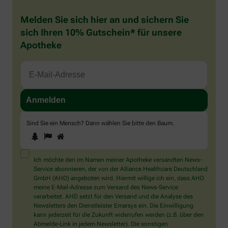
Melden Sie sich hier an und sichern Sie
sich Ihren 10% Gutschein* für unsere
Apotheke
Sind Sie ein Mensch? Dann wählen Sie bitte
den Baum
.
1
2
3
Sind
Sie
ein
Mensch?
Ich möchte den im Namen meiner Apotheke versandten News-
Dann
Service abonnieren, der von der Alliance Healthcare Deutschland
wählen
GmbH (AHD) angeboten wird. Hiermit willige ich ein, dass AHD
Sie
meine E-Mail-Adresse zum Versand des News-Service
bitte
verarbeitet. AHD setzt für den Versand und die Analyse des
den
Newsletters den Dienstleister Emarsys ein. Die Einwilligung
Baum.
kann jederzeit für die Zukunft widerrufen werden (z.B. über den
Abmelde-Link in jedem Newsletter). Die sonstigen