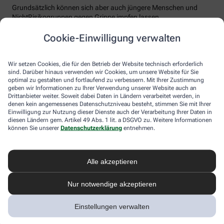
Grundsätzlich können sich aber auch jüngere Menschen und
NichtRisikogruppen gegen Grippe impfen lassen.
Der Grippeschutz sollte in der Regel ab Oktober erfolgen und
Cookie-Einwilligung verwalten
jährlich erneuert werden. Denn Grippeviren verändern sich
ständig, der Impfstoff wird daher jedes Jahr an die neue Saison
angepasst. Nach der Impfung dauert es etwa 10 bis 14 Tage, bis
Wir setzen Cookies, die für den Betrieb der Website technisch erforderlich
sind. Darüber hinaus verwenden wir Cookies, um unsere Website für Sie
der Körper einen ausreichenden Schutz vor einer Ansteckung
optimal zu gestalten und fortlaufend zu verbessern. Mit Ihrer Zustimmung
aufgebaut hat. Auch eine spätere Impfung zu Beginn des Jahres
geben wir Informationen zu Ihrer Verwendung unserer Website auch an
ist meist noch sinnvoll.
Drittanbieter weiter. Soweit dabei Daten in Ländern verarbeitet werden, in
denen kein angemessenes Datenschutzniveau besteht, stimmen Sie mit Ihrer
Wie sicher ist der Impfstoff?
Einwilligung zur Nutzung dieser Dienste auch der Verarbeitung Ihrer Daten in
diesen Ländern gem. Artikel 49 Abs. 1 lit. a DSGVO zu. Weitere Informationen
können Sie unserer
Datenschutzerklärung
entnehmen.
Jeder Grippeimpfstoff, der in Deutschland verwendet wird, muss
ein streng reguliertes Zulassungsverfahren durchlaufen. Hierbei
muss die Qualität, Wirksamkeit und Verträglichkeit in
wissenschaftlichen Studien nachgewiesen werden. Die Freigabe
Alle akzeptieren
erfolgt nach weiteren Prüfungen schließlich durch das Paul-
Ehrlich-Institut (PEI), das die Sicherheit des Impfstoffs auch nach
Nur notwendige akzeptieren
der Freigabe stetig weiter beobachtet.
Die Grippeimpfung ist in aller Regel gut verträglich. In den ersten
Einstellungen verwalten
Tagen können leichte Erkältungssymptome wie zum Beispiel
Frösteln oder Kopf- und Gliederschmerzen auftreten, die aber