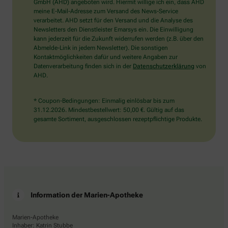
wählen
GmbH (AHD) angeboten wird. Hiermit willige ich ein, dass AHD
Sie
meine E-Mail-Adresse zum Versand des News-Service
bitte
verarbeitet. AHD setzt für den Versand und die Analyse des
das
Newsletters den Dienstleister Emarsys ein. Die Einwilligung
Auto.
kann jederzeit für die Zukunft widerrufen werden (z.B. über den
Abmelde-Link in jedem Newsletter). Die sonstigen
Kontaktmöglichkeiten dafür und weitere Angaben zur
Datenverarbeitung finden sich in der
Datenschutzerklärung
von
AHD.
* Coupon-Bedingungen: Einmalig einlösbar bis zum
31.12.2026. Mindestbestellwert: 50,00 €. Gültig auf das
gesamte Sortiment, ausgeschlossen rezeptpflichtige Produkte.
Information der Marien-Apotheke
Marien-Apotheke
Inhaber: Katrin Stubbe