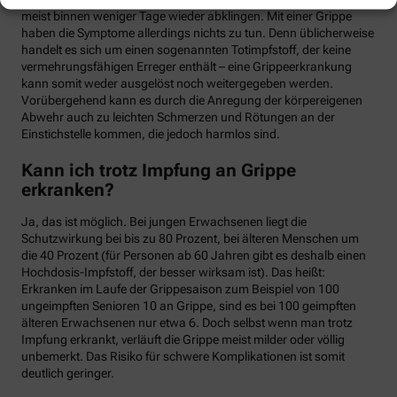
meist binnen weniger Tage wieder abklingen. Mit einer Grippe
haben die Symptome allerdings nichts zu tun. Denn üblicherweise
handelt es sich um einen sogenannten Totimpfstoff, der keine
vermehrungsfähigen Erreger enthält – eine Grippeerkrankung
kann somit weder ausgelöst noch weitergegeben werden.
Vorübergehend kann es durch die Anregung der körpereigenen
Abwehr auch zu leichten Schmerzen und Rötungen an der
Einstichstelle kommen, die jedoch harmlos sind.
Kann ich trotz Impfung an Grippe
erkranken?
Ja, das ist möglich. Bei jungen Erwachsenen liegt die
Schutzwirkung bei bis zu 80 Prozent, bei älteren Menschen um
die 40 Prozent (für Personen ab 60 Jahren gibt es deshalb einen
Hochdosis-Impfstoff, der besser wirksam ist). Das heißt:
Erkranken im Laufe der Grippesaison zum Beispiel von 100
ungeimpften Senioren 10 an Grippe, sind es bei 100 geimpften
älteren Erwachsenen nur etwa 6. Doch selbst wenn man trotz
Impfung erkrankt, verläuft die Grippe meist milder oder völlig
unbemerkt. Das Risiko für schwere Komplikationen ist somit
deutlich geringer.