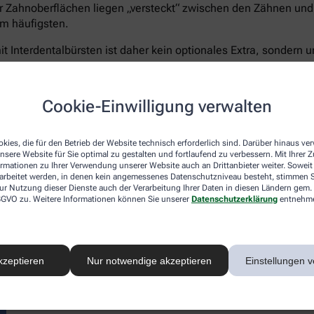
r Zahnoberflächen liegen „versteckt“ zwischen den Zähnen und 
m häufigsten.
t Interdentalbürsten ist daher kein optionales Extra, sondern u
Cookie-Einwilligung verwalten
Curaprox bietet für jeden Schritt die passende Lösun
kies, die für den Betrieb der Website technisch erforderlich sind. Darüber hinaus v
5.460 Filamenten für eine schonend-gründliche Rei
nsere Website für Sie optimal zu gestalten und fortlaufend zu verbessern. Mit Ihrer
Zahnpasta Enzycal 1450
, die die natürliche Mundfl
ormationen zu Ihrer Verwendung unserer Website auch an Drittanbieter weiter. Soweit
rarbeitet werden, in denen kein angemessenes Datenschutzniveau besteht, stimmen Si
Außerdem das
CPS prime Starter Set
– ein Sortimen
ur Nutzung dieser Dienste auch der Verarbeitung Ihrer Daten in diesen Ländern gem. 
Größen für eine vollständige und umfassende Pflege
 DSGVO zu. Weitere Informationen können Sie unserer
Datenschutzerklärung
entnehm
Sanft zu Zähnen und Zahnfleisch – unerbittlich geg
®
hocheffizienten
5.460 Curen
-Borsten
der Curaprox
schonen aber Zahnfleisch und- schmelz. Der kleine B
kzeptieren
Nur notwendige akzeptieren
Einstellungen v
ermöglicht ein präzises, wirkungsvolles Zähneputze