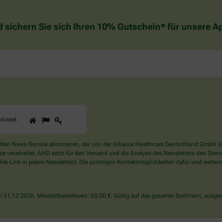
d sichern Sie sich Ihren 10% Gutschein* für unsere 
1
2
3
Sind
lüssel
.
Sie
ein
Mensch?
en News-Service abonnieren, der von der Alliance Healthcare Deutschland GmbH (AH
Dann
verarbeitet. AHD setzt für den Versand und die Analyse des Newsletters den Dienstle
wählen
de-Link in jedem Newsletter). Die sonstigen Kontaktmöglichkeiten dafür und weitere
Sie
bitte
den
31.12.2026. Mindestbestellwert: 50,00 €. Gültig auf das gesamte Sortiment, ausges
Schlüssel.