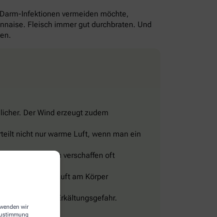
-Darm-Infektionen vermeiden möchte,
yonnaise. Fleisch immer gut durchbraten. Und
gen.
licher. Der Wind erzeugt zudem
teilt nicht nur warme Luft, wenn man ein
 Franzbranntwein verschaffen oft
eine Wohltat.
sig und lässt die Luft am Körper
len, sonst droht Erkältungsgefahr.
erwenden wir
 Zustimmung