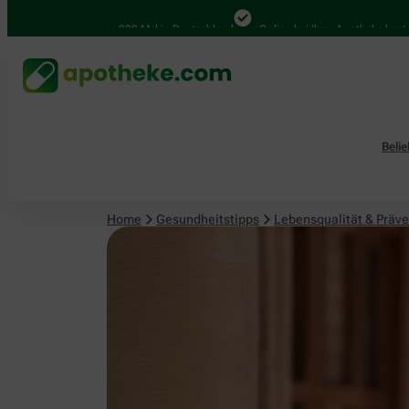
Lebensqualität & Prävention
4.000 Mal in Deutschland
Online bei Ihrer Apotheke bestellen
Beli
Home
Gesundheitstipps
Lebensqualität & Präve