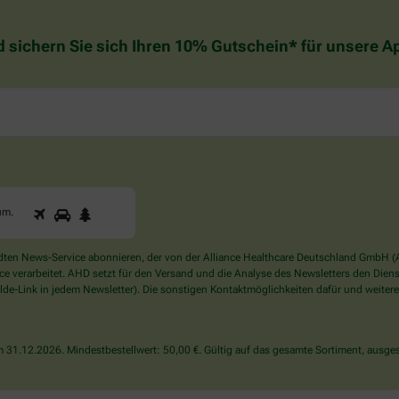
d sichern Sie sich Ihren 10% Gutschein* für unsere 
1
2
3
Sind
um
.
Sie
ein
Mensch?
en News-Service abonnieren, der von der Alliance Healthcare Deutschland GmbH (AH
Dann
verarbeitet. AHD setzt für den Versand und die Analyse des Newsletters den Dienstle
wählen
de-Link in jedem Newsletter). Die sonstigen Kontaktmöglichkeiten dafür und weitere
Sie
bitte
den
31.12.2026. Mindestbestellwert: 50,00 €. Gültig auf das gesamte Sortiment, ausges
Baum.