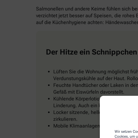
Salmonellen und andere Keime fühlen sich b
verzichtet jetzt besser auf Speisen, die rohes
auf die Küchenhygiene achten: Händewaschen 
Der Hitze ein Schnippchen
Lüften Sie die Wohnung möglichst frü
Verdunstungskühle auf der Haut. Rollo
Feuchte Handtücher oder Laken in den 
Gefäß mit Eiswürfeln davorstellt.
Kühlende Körperlotionen, ein Thermal
Linderung. Auch ein kühles Fußbad od
Locker sitzende, helle Kleidung, zum Be
zirkulieren.
Mobile Klimaanlagen gibt es im Baumark
Wir setzen Coo
Cookies, um u