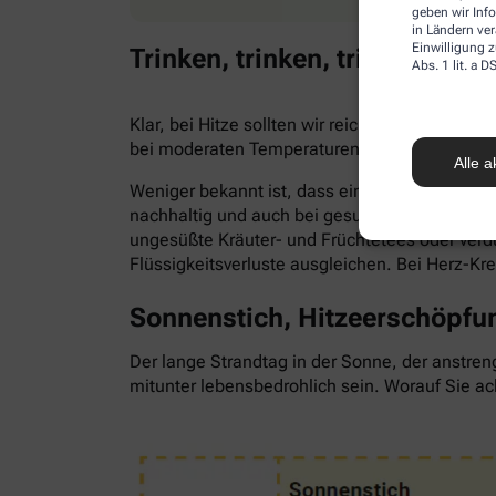
geben wir Inf
in Ländern ve
Einwilligung z
Trinken, trinken, trinken!
Abs. 1 lit. a
Klar, bei Hitze sollten wir reichlich trinken,
bei moderaten Temperaturen. Trinken wir zu 
Alle a
Weniger bekannt ist, dass ein Flüssigkeitsma
nachhaltig und auch bei gesunden Menschen. Als
ungesüßte Kräuter- und Früchtetees oder ve
Flüssigkeitsverluste ausgleichen. Bei Herz-Kr
Sonnenstich, Hitzeerschöpfun
Der lange Strandtag in der Sonne, der anstren
mitunter lebensbedrohlich sein. Worauf Sie ac