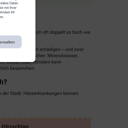
 dabei Daten
e mit Ihrer
Artikel 49
en.
ist im Sommer nämlich oft doppelt so hoch wie
ie Folge.
erwalten
rnsthaft die Nieren schädigen – und zwar
Die besten Durstlöscher: Mineralwasser,
en, Gurken oder Tomaten kann
ztlich besprechen.
ch?
in der Stadt: Hitzeerkrankungen können