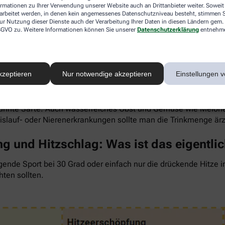
ormationen zu Ihrer Verwendung unserer Website auch an Drittanbieter weiter. Soweit
rarbeitet werden, in denen kein angemessenes Datenschutzniveau besteht, stimmen Si
ur Nutzung dieser Dienste auch der Verarbeitung Ihrer Daten in diesen Ländern gem. 
 DSGVO zu. Weitere Informationen können Sie unserer
Datenschutzerklärung
entnehm
 um den Flüssigkeitsverlust durch Schwitzen auszugleichen. Der 
wenig, sind Kopfschmerzen und Konzentrationsprobleme meist d
kzeptieren
Nur notwendige akzeptieren
Einstellungen v
ngel auch anderen Organen zusetzt. So kann Hitzestress auch e
 Faustregel gilt: Zwei bis drei Liter täglich sollten es sein. 
rdünnte Säfte. Auch wasserreiches Obst und Gemüse wie Melon
eislauf- oder Nierenerkrankungen sollte man die Trinkmenge är
g und Hitzschlag: Was ist das eigentli
gende Sport bei 30 Grad oder einfach nur die drückende Hitze 
hten sollten.