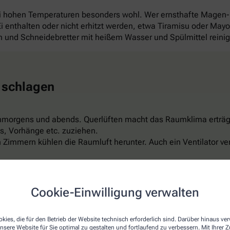
ei hohen Temperaturen besonders wohl. Wer ernsthafte Magen
 Ei enthalten oder nicht erhitzt werden, etwa Tiramisu oder Ma
und Schneidebretter mit heißem Wasser und Spülmittel reini
 schlagen
hmorgens und abends. Querlüften macht das Raumklima erträg
s, Vorhänge etc. zuziehen.
Zimmern kühlen die Raumluft herunter. Auch ein Ventilator ver
wasserspray oder eine „Abreibung“ der Beine mit erfrischendem
er feuchte Umschläge auf Arme, Beine, Stirn oder Nacken sind 
ispiel aus Leinen, reflektiert das Sonnenlicht, ist luftdurchläs
Cookie-Einwilligung verwalten
t schon für rund 150 Euro. Aber Vorsicht: Nicht zu kalt einstel
kies, die für den Betrieb der Website technisch erforderlich sind. Darüber hinaus v
nsere Website für Sie optimal zu gestalten und fortlaufend zu verbessern. Mit Ihrer