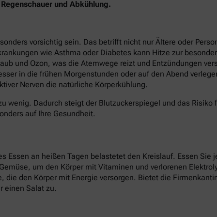
en Regenschauer und Abkühlung.
ers vorsichtig sein. Das betrifft nicht nur Ältere oder Perso
krankungen wie Asthma oder Diabetes kann Hitze zur besonder
staub und Ozon, was die Atemwege reizt und Entzündungen verst
besser in die frühen Morgenstunden oder auf den Abend verlege
tiver Nerven die natürliche Körperkühlung.
zu wenig. Dadurch steigt der Blutzuckerspiegel und das Risiko 
onders auf Ihre Gesundheit.
 Essen an heißen Tagen belastetet den Kreislauf. Essen Sie je
d Gemüse, um den Körper mit Vitaminen und verlorenen Elektroly
ate, die den Körper mit Energie versorgen. Bietet die Firmenkan
 einen Salat zu.