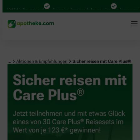
0 Mal in Deutschland
Online bei Ihrer Apotheke bestellen
Bequem zwischen 
...
Aktionen & Empfehlungen
Sicher reisen mit Care Plus®