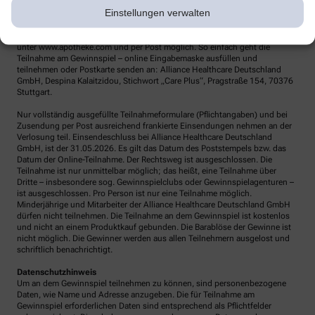
Einstellungen verwalten
Teilnahmebedingungen
Veranstalter ist Alliance Healthcare Deutschland GmbH, Franklinstraße 46-
48, 60486 Frankfurt. Die Teilnahme ist online
unter www.apotheke.com und per Post möglich. So einfach geht die
Teilnahme am Gewinnspiel – online Eingabemaske ausfüllen und
teilnehmen oder Postkarte senden an: Alliance Healthcare Deutschland
GmbH, Despina Kalaitzidou, Stichwort „Care Plus“, Pragstraße 154, 70376
Stuttgart.
Nur vollständig ausgefüllte Teilnahmeformulare (Pflichtangaben) und bei
Zusendung per Post ausreichend frankierte Einsendungen nehmen an der
Verlosung teil. Einsendeschluss bei Alliance Healthcare Deutschland
GmbH, ist der 31.05.2026. Es gilt das Datum des Poststempels bzw. das
Datum der Online-Teilnahme. Der Rechtsweg ist ausgeschlossen. Die
Teilnahme ist nur unmittelbar möglich; das heißt, eine Teilnahme über
Dritte – insbesondere sog. Gewinnspielclubs oder Gewinnspielagenturen –
ist ausgeschlossen. Pro Person ist nur eine Teilnahme möglich.
Minderjährige und Mitarbeiter der Alliance Healthcare Deutschland GmbH
dürfen nicht teilnehmen. Die Teilnahme an dem Gewinnspiel ist kostenlos
und nicht an einem Produktkauf gebunden. Die Barablöse der Gewinne ist
nicht möglich. Die Gewinner werden aus allen Teilnehmern ausgelost und
schriftlich benachrichtigt.
Datenschutzhinweis
Um an dem Gewinnspiel teilnehmen zu können, sind personenbezogene
Daten, wie Name und Adresse anzugeben. Die für Teilnahme am
Gewinnspiel erforderlichen Daten sind entsprechend als Pflichtfelder