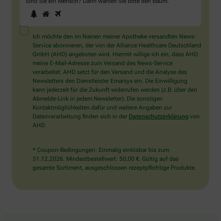
Sind Sie ein Mensch? Dann wählen Sie bitte
den Baum
.
1
2
3
Sind
Sie
ein
Mensch?
Ich möchte den im Namen meiner Apotheke versandten News-
Dann
Service abonnieren, der von der Alliance Healthcare Deutschland
wählen
GmbH (AHD) angeboten wird. Hiermit willige ich ein, dass AHD
Sie
meine E-Mail-Adresse zum Versand des News-Service
bitte
verarbeitet. AHD setzt für den Versand und die Analyse des
den
Newsletters den Dienstleister Emarsys ein. Die Einwilligung
Baum.
kann jederzeit für die Zukunft widerrufen werden (z.B. über den
Abmelde-Link in jedem Newsletter). Die sonstigen
Kontaktmöglichkeiten dafür und weitere Angaben zur
Datenverarbeitung finden sich in der
Datenschutzerklärung
von
AHD.
* Coupon-Bedingungen: Einmalig einlösbar bis zum
31.12.2026. Mindestbestellwert: 50,00 €. Gültig auf das
gesamte Sortiment, ausgeschlossen rezeptpflichtige Produkte.